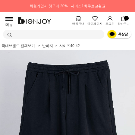
회원가입시 첫구매 20%
사이즈1회무료교환권
0
매장안내
마이페이지
로그인
장바구니
메뉴
국내브랜드 전체보기
반바지
사이즈40-42