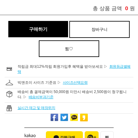
0
총 상품 금액
원
구매하기
장바구니
찜♡
적립금 최대12%적립 회원가입후 혜택을 받아보세요 ▷
회원등급별혜
택
빅앤조이 사이즈 기준표 ▷
사이즈선택요령
배송비 총 결제금액이 50,000원 미만시 배송비 2,500원이 청구됩니
다. ▷
배송비부과기준
실시간 재고 및 매장위치