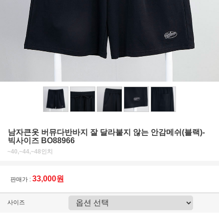
남자큰옷 버뮤다반바지 잘 달라붙지 않는 안감메쉬(블랙)-
빅사이즈 BO88966
~40,~44,~48인치
33,000원
판매가 :
사이즈