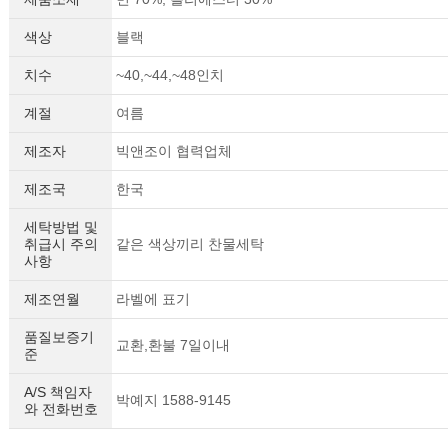
색상
블랙
치수
~40,~44,~48인치
계절
여름
제조자
빅앤조이 협력업체
제조국
한국
세탁방법 및
취급시 주의
같은 색상끼리 찬물세탁
사항
제조연월
라벨에 표기
품질보증기
교환,환불 7일이내
준
A/S 책임자
박예지 1588-9145
와 전화번호