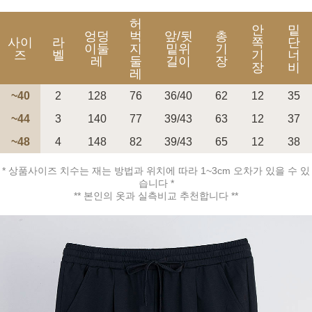
허
안
밑
엉덩
벅
앞/뒷
총
사이
라
쪽
단
이둘
지
밑위
기
즈
벨
기
너
레
둘
길이
장
장
비
레
페이코 ID로 페
~40
2
128
76
36/40
62
12
35
PAYCO 바로구매
~44
3
140
77
39/43
63
12
37
~48
4
148
82
39/43
65
12
38
* 상품사이즈 치수는 재는 방법과 위치에 따라 1~3cm 오차가 있을 수 있
습니다 *
** 본인의 옷과 실측비교 추천합니다 **