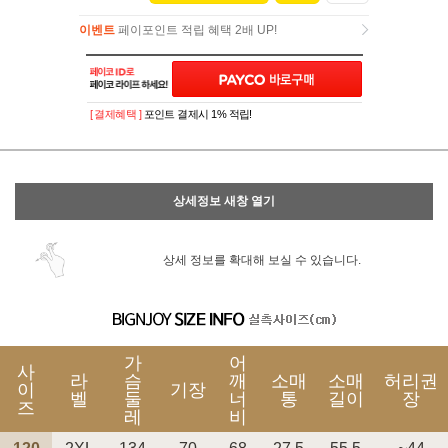
이벤트
페이포인트 적립 혜택 2배 UP!
이벤트
페이포인트 적립 혜택 2배 UP!
[ 결제혜택 ]
포인트 결제시 1% 적립!
상세정보 새창 열기
상세 정보를 확대해 보실 수 있습니다.
가
어
사
라
슴
깨
소매
소매
허리권
이
기장
벨
둘
너
통
길이
장
즈
레
비