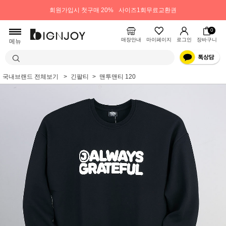
회원가입시 첫구매 20%
사이즈1회무료교환권
0
매장안내
마이페이지
로그인
장바구니
메뉴
국내브랜드 전체보기
긴팔티
맨투맨티 120