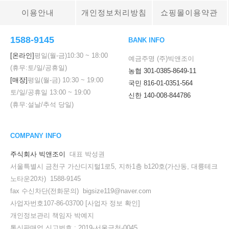
이용안내
개인정보처리방침
쇼핑몰이용약관
1588-9145
BANK INFO
[온라인]
평일(월-금)
10:30
~
18:00
예금주명 (주)빅앤조이
(휴무:토/일/공휴일)
농협 301-0385-8649-11
[매장]
평일(월-금)
10:30
~
19:00
국민 816-01-0351-564
토/일/공휴일
13:00
~
19:00
신한 140-008-844786
(휴무:설날/추석 당일)
COMPANY INFO
주식회사 빅앤조이
대표 박성권
서울특별시 금천구 가산디지털1로5, 지하1층 b120호(가산동, 대륭테크
노타운20차) 1588-9145
fax 수신차단(전화문의) bigsize119@naver.com
사업자번호107-86-03700
[사업자 정보 확인]
개인정보관리 책임자 박예지
통신판매업 신고번호 : 2019-서울금천-0045