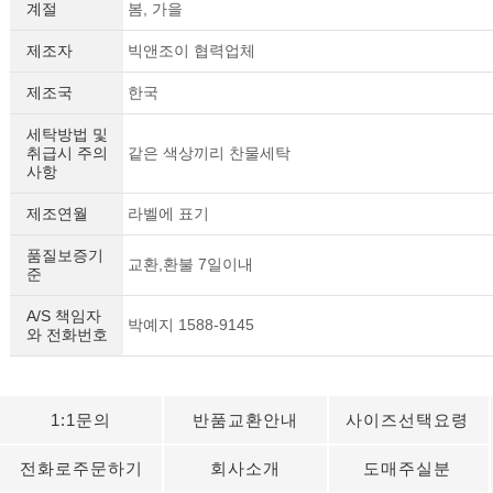
계절
봄, 가을
제조자
빅앤조이 협력업체
제조국
한국
세탁방법 및
취급시 주의
같은 색상끼리 찬물세탁
사항
제조연월
라벨에 표기
품질보증기
교환,환불 7일이내
준
A/S 책임자
박예지 1588-9145
와 전화번호
1:1문의
반품교환안내
사이즈선택요령
전화로주문하기
회사소개
도매주실분