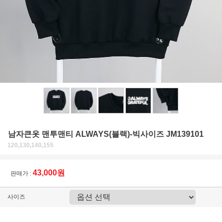
남자큰옷 맨투맨티 ALWAYS(블랙)-빅사이즈 JM139101
120,130,140,155
43,000원
판매가 :
사이즈