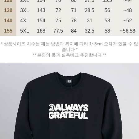
120
2XL
134
70
68
27.5
55.5
~44
130
3XL
143
72
71
28.5
56
~48
140
4XL
154
75
78
31
58
~52
155
5XL
168
77.5
84
32.5
58
~56,58
페이코 ID로 페
PAYCO 바로구매
* 상품사이즈 치수는 재는 방법과 위치에 따라 1~3cm 오차가 있을 수 있
습니다 *
** 본인의 옷과 실측비교 추천합니다 **