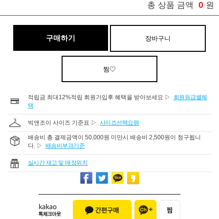
0
총 상품 금액
원
구매하기
장바구니
찜♡
적립금 최대12%적립 회원가입후 혜택을 받아보세요 ▷
회원등급별혜
택
빅앤조이 사이즈 기준표 ▷
사이즈선택요령
배송비 총 결제금액이 50,000원 미만시 배송비 2,500원이 청구됩니
다. ▷
배송비부과기준
실시간 재고 및 매장위치