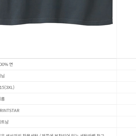
00% 면
데님
15(3XL)
여름
RINTSTAR
베트남
은 색상끼리 찬물세탁 / 제품에 부착되어 있는 세탁라벨 참고