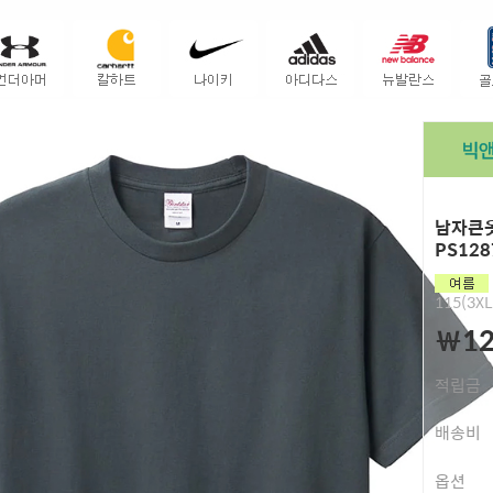
남자큰옷
PS128
115(3XL
￦12
적립금
배송비
옵션