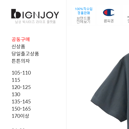
공동구매
신상품
당일출고상품
튼튼의자
105-110
115
120-125
130
135-145
150-165
170이상