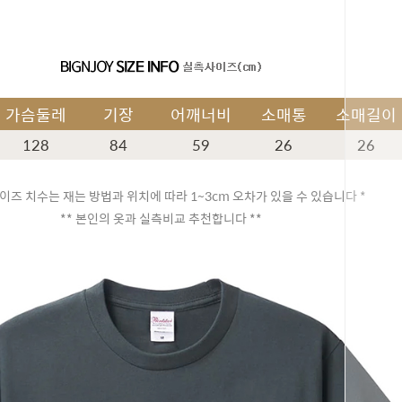
가슴둘레
기장
어깨너비
소매통
소매길이
128
84
59
26
26
이즈 치수는 재는 방법과 위치에 따라 1~3cm 오차가 있을 수 있습니다 *
** 본인의 옷과 실측비교 추천합니다 **
페이코 ID