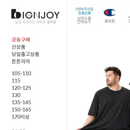
공동구매
신상품
당일출고상품
튼튼의자
105-110
115
120-125
130
135-145
150-165
170이상