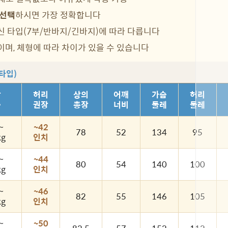
 선택
하시면 가장 정확합니다
신 타입(7부/반바지/긴바지)에 따라 다릅니다
이며, 체형에 따라 차이가 있을 수 있습니다
 타입)
장
허리
상의
어깨
가슴
허리
중
권장
총장
너비
둘레
둘레
~
~42
78
52
134
95
kg
인치
~
~44
80
54
140
100
kg
인치
~
~46
82
55
146
105
kg
인치
~
~50