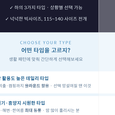
✓ 하의 3가지 타입 · 상황별 선택 가능
✓ 넉넉한 빅사이즈, 115~140 사이즈 전개
CHOOSE YOUR TYPE
코 라이프 
어떤 타입을 고르지?
생활 패턴에 맞춰 간단하게 선택해보세요
 활용도 높은 데일리 타입
외출·캠핑까지
올라운드 활용
· 선택 망설여질 땐 이것
기·휴양지 시원한 타입
·해변·한여름
최대 통풍
· 땀 많이 흘리시는 분