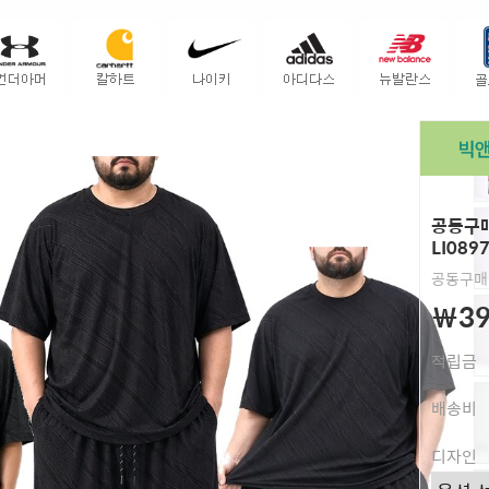
공동구매
LI089
공동구매
￦39
적립금
배송비
디자인