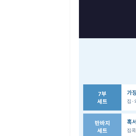
가장
7부
세트
집·
혹서
반바지
세트
집콕