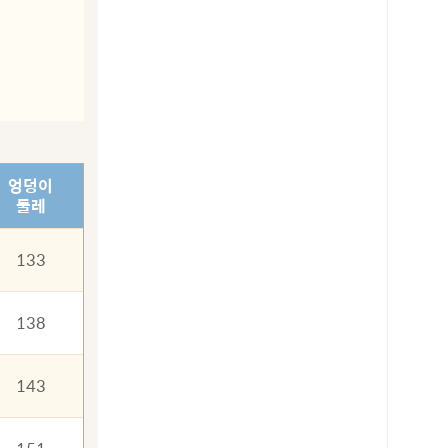
엉덩이
둘레
133
138
143