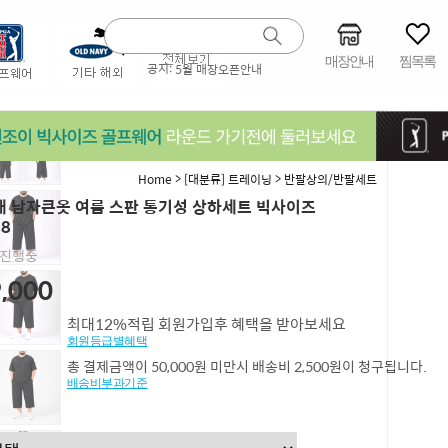
매장안내
찜목록
공지:
5월 매장오픈안내
>
>
Home
[대분류] 트레이닝
반팔상의/반팔세트
 남자큰옷 여름 스판 통기성 상하세트 빅사이즈
78
진행중
,000
최대12%적립 회원가입후 혜택을 받아보세요
회원등급별혜택
총 결제금액이 50,000원 미만시 배송비 2,500원이 청구됩니다.
배송비부과기준