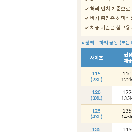
✔
허리 인치 기준으로
✔ 바지 총장은 선택하
✔ 체중 기준은 참고용
▸ 상의 · 하의 공통 (모든
권
사이즈
체
115
110
(2XL)
122
120
122
(3XL)
135
125
135
(4XL)
145
135
145