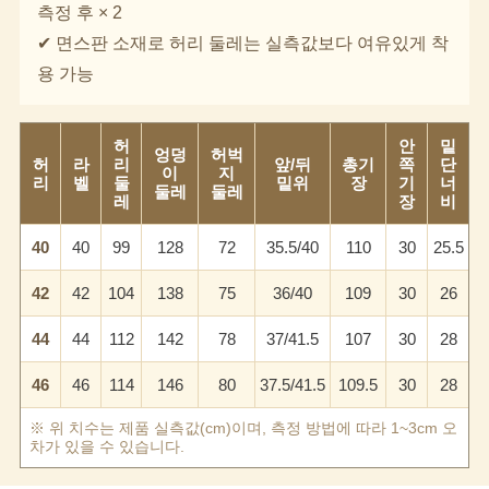
측정 후 × 2
✔ 면스판 소재로 허리 둘레는 실측값보다 여유있게 착
용 가능
허
안
밑
엉덩
허벅
허
라
리
앞/뒤
총기
쪽
단
이
지
리
벨
둘
밑위
장
기
너
둘레
둘레
레
장
비
이코 라이프 하
40
40
99
128
72
35.5/40
110
30
25.5
42
42
104
138
75
36/40
109
30
26
44
44
112
142
78
37/41.5
107
30
28
46
46
114
146
80
37.5/41.5
109.5
30
28
※ 위 치수는 제품 실측값(cm)이며, 측정 방법에 따라 1~3cm 오
차가 있을 수 있습니다.