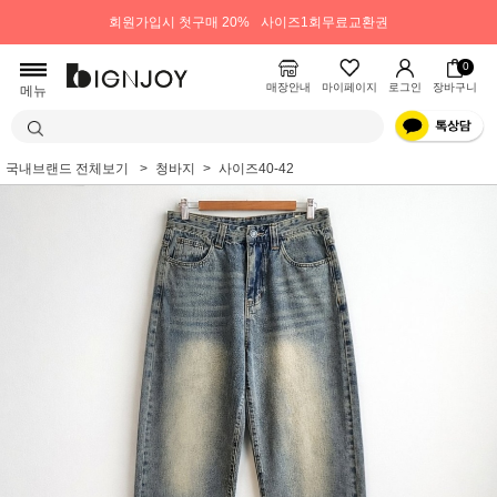
회원가입시 첫구매 20%
사이즈1회무료교환권
0
매장안내
마이페이지
로그인
장바구니
메뉴
국내브랜드 전체보기
청바지
사이즈40-42