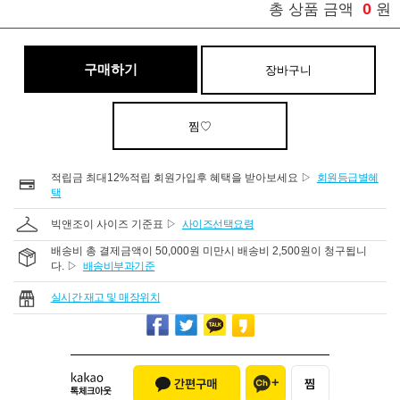
0
총 상품 금액
원
구매하기
장바구니
찜♡
적립금 최대12%적립 회원가입후 혜택을 받아보세요 ▷
회원등급별혜
택
빅앤조이 사이즈 기준표 ▷
사이즈선택요령
배송비 총 결제금액이 50,000원 미만시 배송비 2,500원이 청구됩니
다. ▷
배송비부과기준
실시간 재고 및 매장위치