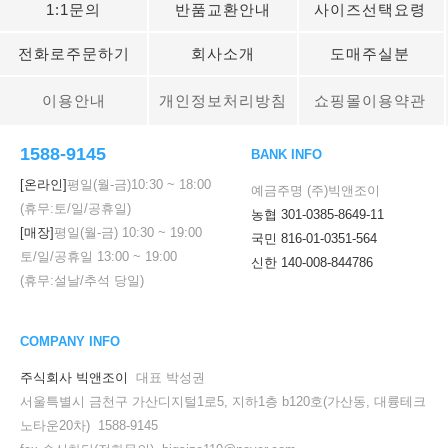
1:1문의
반품교환안내
사이즈선택요령
전화로주문하기
회사소개
도매주실분
이용안내
개인정보처리방침
쇼핑몰이용약관
1588-9145
BANK INFO
[온라인]
평일(월-금)
10:30
~
18:00
예금주명 (주)빅앤조이
(휴무:토/일/공휴일)
농협 301-0385-8649-11
[매장]
평일(월-금)
10:30
~
19:00
국민 816-01-0351-564
토/일/공휴일
13:00
~
19:00
신한 140-008-844786
(휴무:설날/추석 당일)
COMPANY INFO
주식회사 빅앤조이
대표 박성권
서울특별시 금천구 가산디지털1로5, 지하1층 b120호(가산동, 대륭테크
노타운20차) 1588-9145