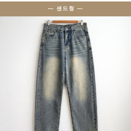
— 샌드청 —