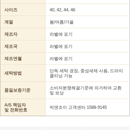
사이즈
40, 42, 44, 46
계절
봄/여름/가을
제조자
라벨에 표기
제조국
라벨에 표기
제조연월
라벨에 표기
단독 세탁 권장, 중성세제 사용, 드라이
세탁방법
클리닝 가능
소비자분쟁해결기준에 의거하여 교환
품질보증기준
및 보상
A/S 책임자
빅앤조이 고객센터 1588-9145
및 전화번호