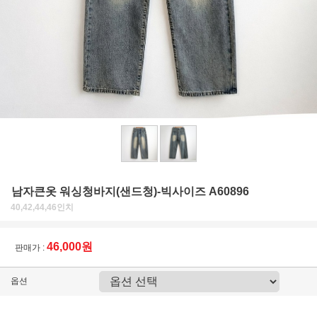
남자큰옷 워싱청바지(샌드청)-빅사이즈 A60896
40,42,44,46인치
46,000원
판매가 :
옵션