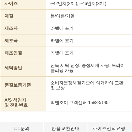
사이즈
~42인치(2XL), ~46인치(3XL)
계절
봄/여름/가을
제조자
라벨에 표기
제조국
라벨에 표기
제조연월
라벨에 표기
단독 세탁 권장, 중성세제 사용, 드라이
세탁방법
클리닝 가능
소비자분쟁해결기준에 의거하여 교환
품질보증기준
및 보상
A/S 책임자
빅앤조이 고객센터 1588-9145
및 전화번호
1:1문의
반품교환안내
사이즈선택요령