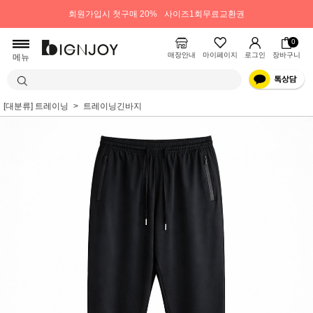
회원가입시 첫구매 20%
사이즈1회무료교환권
0
매장안내
마이페이지
로그인
장바구니
메뉴
[대분류] 트레이닝
트레이닝긴바지