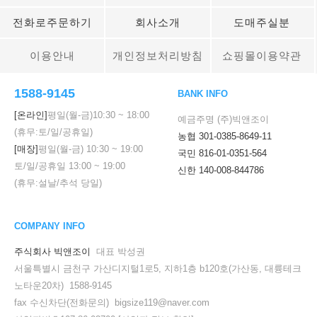
전화로주문하기
회사소개
도매주실분
이용안내
개인정보처리방침
쇼핑몰이용약관
1588-9145
BANK INFO
[온라인]
평일(월-금)
10:30
~
18:00
예금주명 (주)빅앤조이
(휴무:토/일/공휴일)
농협 301-0385-8649-11
[매장]
평일(월-금)
10:30
~
19:00
국민 816-01-0351-564
토/일/공휴일
13:00
~
19:00
신한 140-008-844786
(휴무:설날/추석 당일)
COMPANY INFO
주식회사 빅앤조이
대표 박성권
서울특별시 금천구 가산디지털1로5, 지하1층 b120호(가산동, 대륭테크
노타운20차) 1588-9145
fax 수신차단(전화문의) bigsize119@naver.com