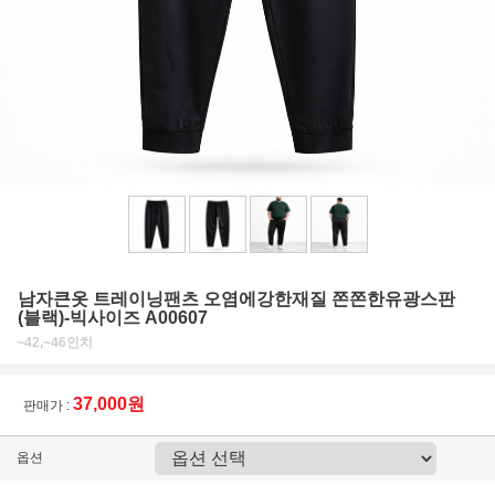
남자큰옷 트레이닝팬츠 오염에강한재질 쫀쫀한유광스판
(블랙)-빅사이즈 A00607
~42,~46인치
37,000원
판매가 :
옵션