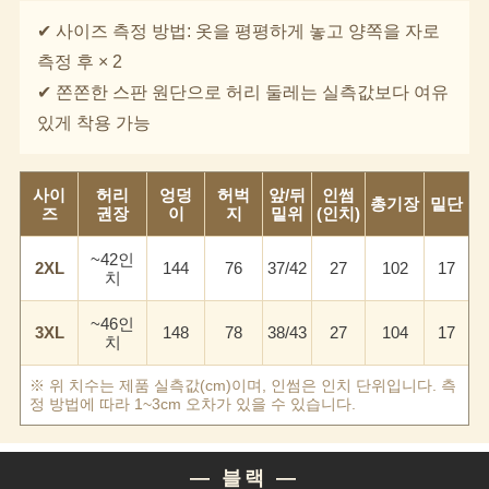
✔ 사이즈 측정 방법: 옷을 평평하게 놓고 양쪽을 자로
측정 후 × 2
✔ 쫀쫀한 스판 원단으로 허리 둘레는 실측값보다 여유
있게 착용 가능
사이
허리
엉덩
허벅
앞/뒤
인썸
총기장
밑단
즈
권장
이
지
밑위
(인치)
이코 라이프 하
~42인
2XL
144
76
37/42
27
102
17
치
~46인
3XL
148
78
38/43
27
104
17
치
※ 위 치수는 제품 실측값(cm)이며, 인썸은 인치 단위입니다. 측
정 방법에 따라 1~3cm 오차가 있을 수 있습니다.
— 블랙 —