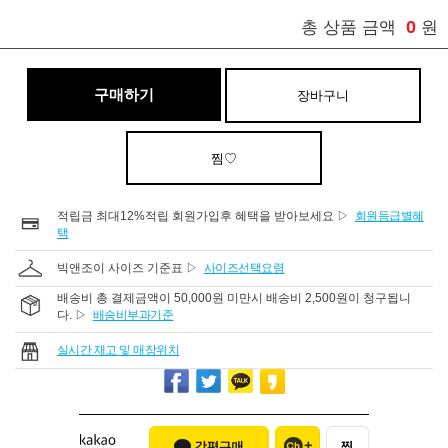
0
총 상품 금액
원
구매하기
장바구니
찜♡
적립금 최대12%적립 회원가입후 혜택을 받아보세요 ▷
회원등급별혜
택
빅앤조이 사이즈 기준표 ▷
사이즈선택요령
배송비 총 결제금액이 50,000원 미만시 배송비 2,500원이 청구됩니
다. ▷
배송비부과기준
실시간 재고 및 매장위치