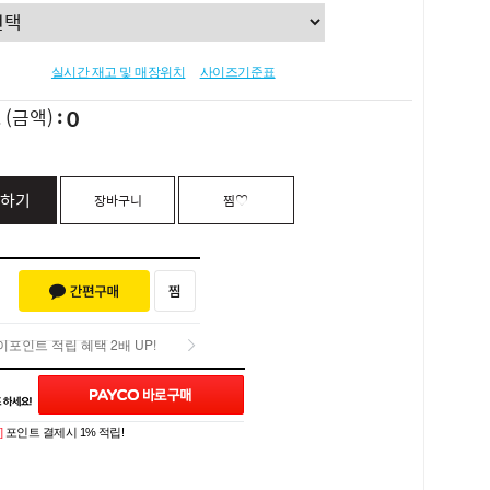
실시간 재고 및 매장위치
사이즈기준표
0
L
(금액)
하기
장바구니
찜♡
포인트 적립 혜택 2배 UP!
Q&A (0)
포인트 적립 혜택 2배 UP!
]
포인트 결제시 1% 적립!