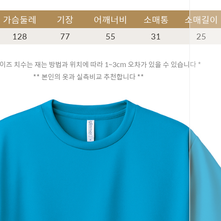
가슴둘레
기장
어깨너비
소매통
소매길이
128
77
55
31
25
이즈 치수는 재는 방법과 위치에 따라 1~3cm 오차가 있을 수 있습니다 *
** 본인의 옷과 실측비교 추천합니다 **
페이코 ID