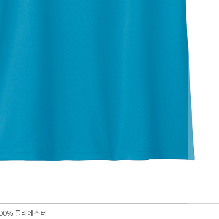
코 라이프 
00% 폴리에스터