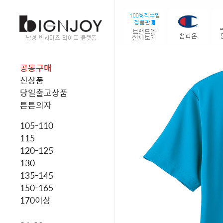
공동구매
신상품
당일출고상품
튼튼의자
105-110
115
120-125
130
135-145
150-165
170이상