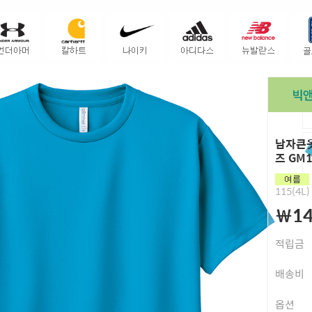
남자큰옷
즈 GM1
115(4L)
￦14
적립금
배송비
옵션