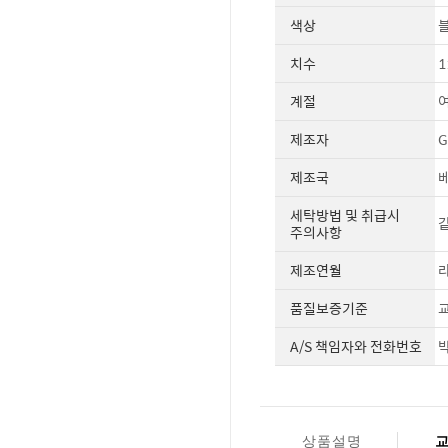
색상
치수
1
계절
제조자
G
제조국
세탁방법 및 취급시
같
주의사항
제조연월
라
품질보증기준
교
A/S 책임자와 전화번호
박
상품설명