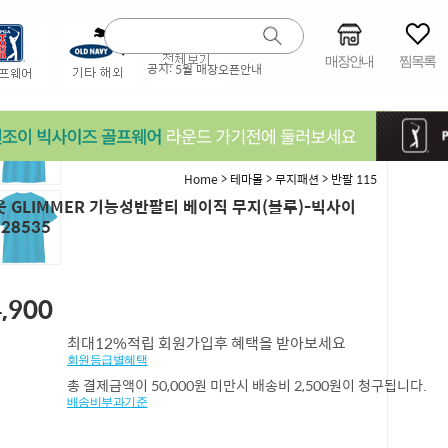
매장안내
찜목록
공지:
5월 매장오픈안내
>
>
>
Home
테마몰
무지패션
반팔 115
 GLIMMER 기능성반팔티 베이직 무지(블루)-빅사이
28535
,900
최대12%적립 회원가입후 혜택을 받아보세요
회원등급별혜택
총 결제금액이 50,000원 미만시 배송비 2,500원이 청구됩니다.
배송비부과기준