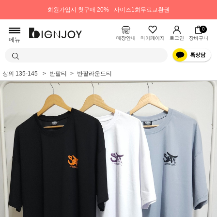
회원가입시 첫구매 20%
사이즈1회무료교환권
0
매장안내
마이페이지
로그인
장바구니
메뉴
상의 135-145
반팔티
반팔라운드티