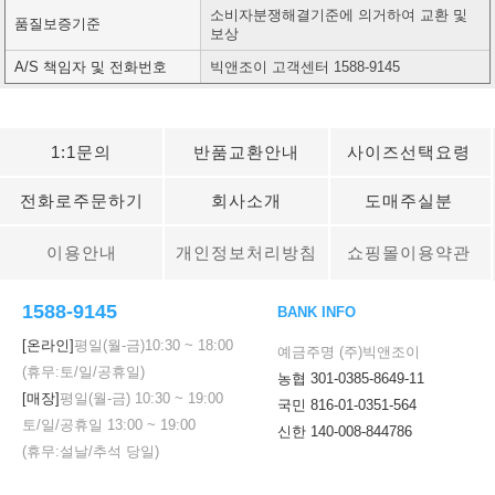
소비자분쟁해결기준에 의거하여 교환 및
품질보증기준
보상
A/S 책임자 및 전화번호
빅앤조이 고객센터 1588-9145
1:1문의
반품교환안내
사이즈선택요령
전화로주문하기
회사소개
도매주실분
이용안내
개인정보처리방침
쇼핑몰이용약관
1588-9145
BANK INFO
[온라인]
평일(월-금)
10:30
~
18:00
예금주명 (주)빅앤조이
(휴무:토/일/공휴일)
농협 301-0385-8649-11
[매장]
평일(월-금)
10:30
~
19:00
국민 816-01-0351-564
토/일/공휴일
13:00
~
19:00
신한 140-008-844786
(휴무:설날/추석 당일)