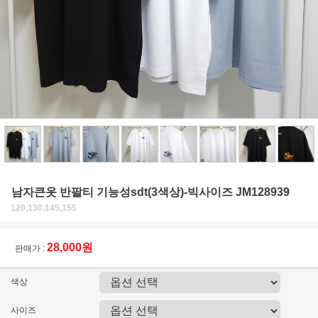
남자큰옷 반팔티 기능성sdt(3색상)-빅사이즈 JM128939
120,130,145,155
28,000원
판매가 :
색상
사이즈