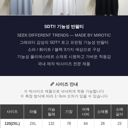
SDT!! 기능성 반팔티
SEEK DIFFERENT TRENDS — MADE BY MIROTIC
그래피티 감성의 SDT!! 로고 프린팅 기능성 반팔티
페이코 ID로 페
PAYCO 바로구매
소라 / 화이트 / 블랙 3가지 색상으로 구성
기능성 폴리에스테르 소재로 시원하고 가벼운 착용감
국내 제작 빅사이즈 전문 제품
📏 사이즈 안내
※ 빅사이즈 제품으로 넉넉하게 착용 가능합니다
※ 측정 방식에 따라 1~3cm 오차가 있을 수 있습니다
가슴
어깨
소매
사이즈
라벨
기장
소매통
둘레
너비
길이
120(2XL)
2XL
132
78
64
28
23