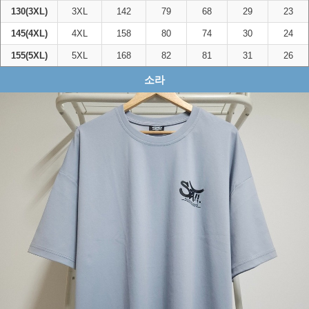
130(3XL)
3XL
142
79
68
29
23
145(4XL)
4XL
158
80
74
30
24
155(5XL)
5XL
168
82
81
31
26
소라