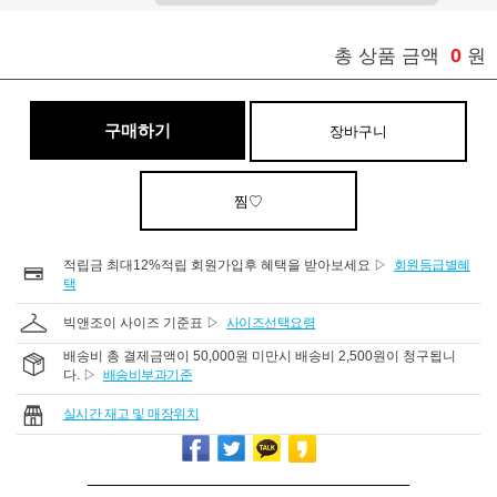
0
총 상품 금액
원
구매하기
장바구니
찜♡
적립금 최대12%적립 회원가입후 혜택을 받아보세요 ▷
회원등급별혜
택
빅앤조이 사이즈 기준표 ▷
사이즈선택요령
배송비 총 결제금액이 50,000원 미만시 배송비 2,500원이 청구됩니
다. ▷
배송비부과기준
실시간 재고 및 매장위치