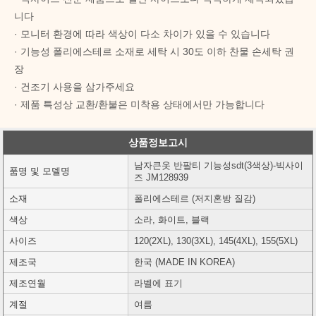
니다
· 모니터 환경에 따라 색상이 다소 차이가 있을 수 있습니다
· 기능성 폴리에스테르 소재로 세탁 시 30도 이하 찬물 손세탁 권
장
· 건조기 사용을 삼가주세요
· 제품 특성상 교환/환불은 미착용 상태에서만 가능합니다
상품정보고시
남자큰옷 반팔티 기능성sdt(3색상)-빅사이
품명 및 모델명
즈 JM128939
소재
폴리에스테르 (저지혼방 질감)
색상
소라, 화이트, 블랙
사이즈
120(2XL), 130(3XL), 145(4XL), 155(5XL)
제조국
한국 (MADE IN KOREA)
제조연월
라벨에 표기
계절
여름