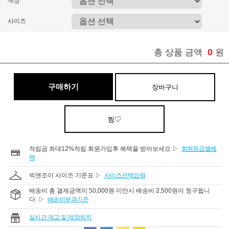
색상
사이즈
0
총 상품 금액
원
구매하기
장바구니
찜♡
적립금 최대12%적립 회원가입후 혜택을 받아보세요 ▷
회원등급별혜
택
빅앤조이 사이즈 기준표 ▷
사이즈선택요령
배송비 총 결제금액이 50,000원 미만시 배송비 2,500원이 청구됩니
다. ▷
배송비부과기준
실시간 재고 및 매장위치