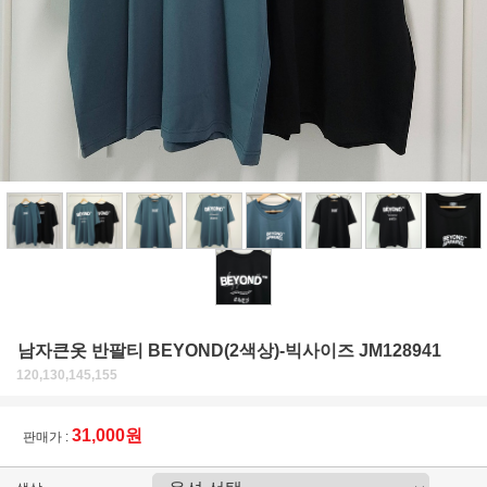
남자큰옷 반팔티 BEYOND(2색상)-빅사이즈 JM128941
120,130,145,155
31,000원
판매가 :