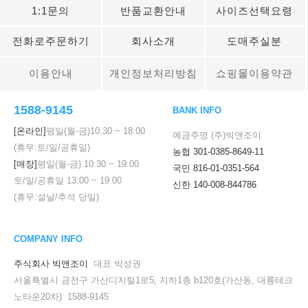
1:1문의
반품교환안내
사이즈선택요령
전화로주문하기
회사소개
도매주실분
이용안내
개인정보처리방침
쇼핑몰이용약관
1588-9145
BANK INFO
[온라인]
평일(월-금)
10:30
~
18:00
예금주명 (주)빅앤조이
(휴무:토/일/공휴일)
농협 301-0385-8649-11
[매장]
평일(월-금)
10:30
~
19:00
국민 816-01-0351-564
토/일/공휴일
13:00
~
19:00
신한 140-008-844786
(휴무:설날/추석 당일)
COMPANY INFO
주식회사 빅앤조이
대표 박성권
서울특별시 금천구 가산디지털1로5, 지하1층 b120호(가산동, 대륭테크
노타운20차) 1588-9145