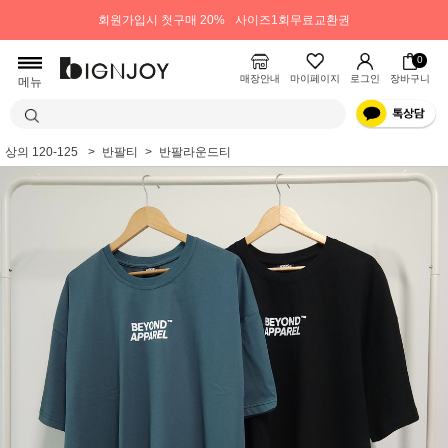
회원가입시 첫구매 20%
사이즈1회무료교환권
0
매장안내
마이페이지
로그인
장바구니
메뉴
상의 120-125
반팔티
반팔라운드티