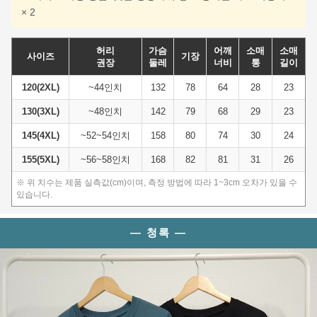
× 2
허리
가슴
어깨
소매
소매
사이즈
기장
권장
둘레
너비
통
길이
120(2XL)
~44인치
132
78
64
28
23
130(3XL)
~48인치
142
79
68
29
23
145(4XL)
~52~54인치
158
80
74
30
24
155(5XL)
~56~58인치
168
82
81
31
26
※ 위 치수는 제품 실측값(cm)이며, 측정 방법에 따라 1~3cm 오차가 있을 수
있습니다.
이코 라이프 하
— 청록 —