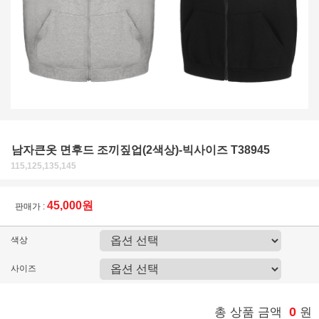
남자큰옷 면후드 조끼짚업(2색상)-빅사이즈 T38945
115,125,135,145
45,000원
판매가 :
색상
사이즈
0
총 상품 금액
원