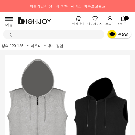
회원가입시 첫구매 20%
사이즈1회무료교환권
0
매장안내
마이페이지
로그인
장바구니
메뉴
상의 120-125
아우터
후드 짚업