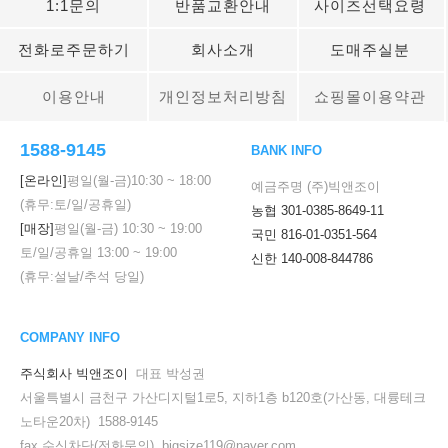
1:1문의
반품교환안내
사이즈선택요령
전화로주문하기
회사소개
도매주실분
이용안내
개인정보처리방침
쇼핑몰이용약관
1588-9145
BANK INFO
[온라인]
평일(월-금)
10:30
~
18:00
예금주명 (주)빅앤조이
(휴무:토/일/공휴일)
농협 301-0385-8649-11
[매장]
평일(월-금)
10:30
~
19:00
국민 816-01-0351-564
토/일/공휴일
13:00
~
19:00
신한 140-008-844786
(휴무:설날/추석 당일)
COMPANY INFO
주식회사 빅앤조이
대표 박성권
서울특별시 금천구 가산디지털1로5, 지하1층 b120호(가산동, 대륭테크
노타운20차) 1588-9145
fax 수신차단(전화문의) bigsize119@naver.com