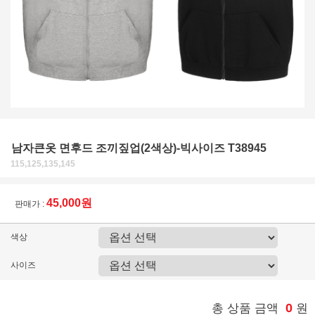
남자큰옷 면후드 조끼짚업(2색상)-빅사이즈 T38945
115,125,135,145
45,000원
판매가 :
색상
사이즈
0
총 상품 금액
원