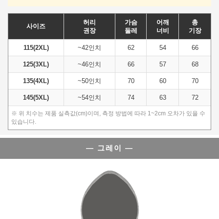
허리
가슴
어깨
총
사이즈
권장
둘레
너비
기장
115(2XL)
~42인치
62
54
66
125(3XL)
~46인치
66
57
68
135(4XL)
~50인치
70
60
70
145(5XL)
~54인치
74
63
72
※ 위 치수는 제품 실측값(cm)이며, 측정 방법에 따라 1~2cm 오차가 있을 수
있습니다.
— 그레이 —