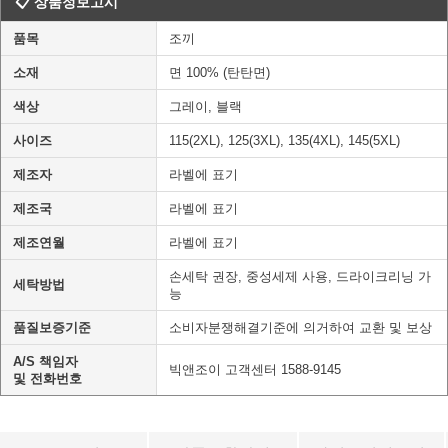
📋 상품정보고시
품목
조끼
소재
면 100% (탄탄면)
색상
그레이, 블랙
사이즈
115(2XL), 125(3XL), 135(4XL), 145(5XL)
제조자
라벨에 표기
제조국
라벨에 표기
제조연월
라벨에 표기
손세탁 권장, 중성세제 사용, 드라이크리닝 가
세탁방법
능
품질보증기준
소비자분쟁해결기준에 의거하여 교환 및 보상
A/S 책임자
빅앤조이 고객센터 1588-9145
및 전화번호