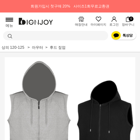
회원가입시 첫구매 20%
사이즈1회무료교환권
0
매장안내
마이페이지
로그인
장바구니
메뉴
상의 120-125
아우터
후드 짚업