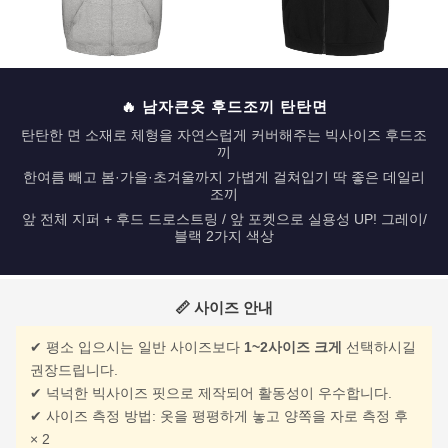
페이코 ID로 페
PAYCO 바로구매
🔥 남자큰옷 후드조끼 탄탄면
탄탄한 면 소재로 체형을 자연스럽게 커버해주는 빅사이즈 후드조
끼
한여름 빼고 봄·가을·초겨울까지 가볍게 걸쳐입기 딱 좋은 데일리
조끼
앞 전체 지퍼 + 후드 드로스트링 / 앞 포켓으로 실용성 UP! 그레이/
블랙 2가지 색상
📏 사이즈 안내
✔ 평소 입으시는 일반 사이즈보다
1~2사이즈 크게
선택하시길
권장드립니다.
✔ 넉넉한 빅사이즈 핏으로 제작되어 활동성이 우수합니다.
✔ 사이즈 측정 방법: 옷을 평평하게 놓고 양쪽을 자로 측정 후
× 2