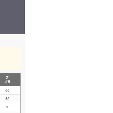
총
기장
66
68
70