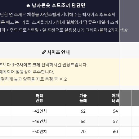
🔥 남자큰옷 후드조끼 탄탄면
탄한 면 소재로 체형을 자연스럽게 커버해주는 빅사이즈 후드조끼
름 빼고 봄·가을·초겨울까지 가볍게 걸쳐입기 딱 좋은 데일리 조끼
지퍼 + 후드 드로스트링 / 앞 포켓으로 실용성 UP! 그레이/블랙 2가지 색상
📏 사이즈 안내
이즈보다
1~2사이즈 크게
선택하시길 권장드립니다.
 제작되어 활동성이 우수합니다.
평평하게 놓고 양쪽을 자로 측정 후 × 2
허리
가슴
어깨
권장
둘레
너비
~42인치
62
54
~46인치
66
57
~50인치
70
60