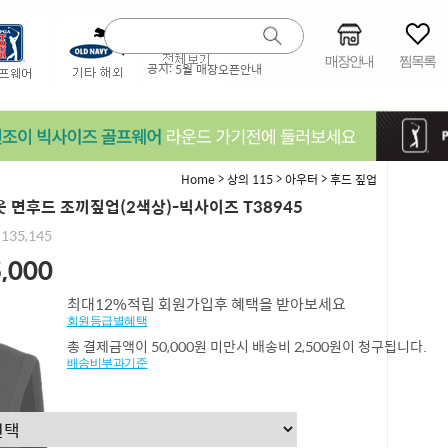
매장안내
찜목록
공지:
5월 매장오픈안내
>
>
>
Home
상의 115
아우터
후드 짚업
 면후드 조끼짚업(2색상)-빅사이즈 T38945
,135,145
,000
최대12%적립 회원가입후 혜택을 받아보세요
회원등급별혜택
총 결제금액이 50,000원 미만시 배송비 2,500원이 청구됩니다.
배송비부과기준