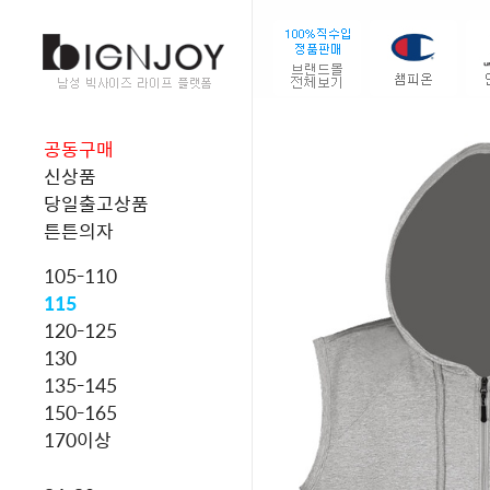
공동구매
신상품
당일출고상품
튼튼의자
105-110
115
120-125
130
135-145
150-165
170이상