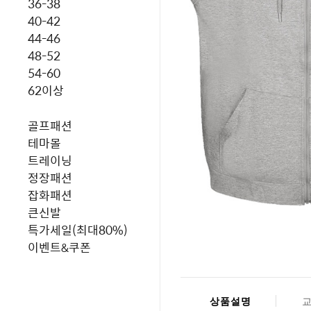
36-38
40-42
44-46
48-52
54-60
62이상
골프패션
테마몰
트레이닝
정장패션
잡화패션
큰신발
특가세일(최대80%)
이벤트&쿠폰
상품설명