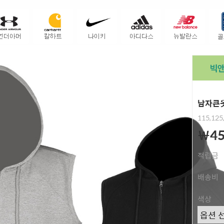
남자큰옷
115,125
￦45
적립금
배송비
색상