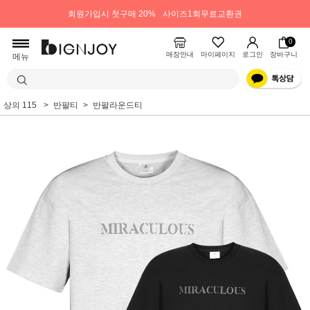
회원가입시 첫구매 20%
사이즈1회무료교환권
0
매장안내
마이페이지
로그인
장바구니
메뉴
상의 115
반팔티
반팔라운드티