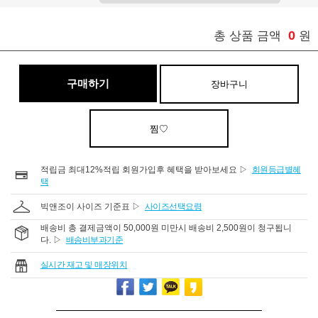
0
총 상품 금액
원
구매하기
장바구니
찜♡
적립금 최대12%적립 회원가입후 혜택을 받아보세요 ▷
회원등급별혜
택
빅앤조이 사이즈 기준표 ▷
사이즈선택요령
배송비 총 결제금액이 50,000원 미만시 배송비 2,500원이 청구됩니
다. ▷
배송비부과기준
실시간 재고 및 매장위치