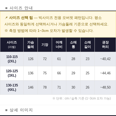
■ 사이즈 안내
📌
사이즈 선택 팁
— 빅사이즈 전용 오버핏 패턴입니다. 평소
사이즈와 동일하게 선택하시거나 가슴둘레 기준으로 선택하세요.
※ 측정 방법에 따라 1~3cm 오차가 발생할 수 있습니다.
사이즈
가슴
어깨
소매
소매
권장
기장
둘레
너비
통
길이
허리
(라벨)
110-115
126
72
61
28
23
~40,42
(2XL)
120-125
136
75
66
29
25
~44,46
(3XL)
130-135
146
78
71
30
26
~48,50
(4XL)
※ 단위 : cm / 실측 기준 (1~3cm 오차 가능)
■ 상세 이미지