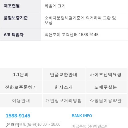
제조연월
라벨에 표기
품질보증기준
소비자분쟁해결기준에 의거하여 교환 및
보상
A/S 책임자
빅앤조이 고객센터 1588-9145
1:1문의
반품교환안내
사이즈선택요령
전화로주문하기
회사소개
도매주실분
이용안내
개인정보처리방침
쇼핑몰이용약관
1588-9145
BANK INFO
[온라인]
평일(월-금)
10:30
~
18:00
예금주명 (주)빅앤조이