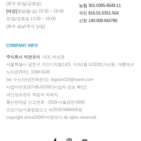
(휴무:토/일/공휴일)
농협 301-0385-8649-11
[매장]
평일(월-금)
10:30
~
19:00
국민 816-01-0351-564
토/일/공휴일
13:00
~
19:00
신한 140-008-844786
(휴무:설날/추석 당일)
COMPANY INFO
주식회사 빅앤조이
대표 박성권
서울특별시 금천구 가산디지털1로5, 지하1층 b120호(가산동, 대륭테크
노타운20차) 1588-9145
fax 수신차단(전화문의) bigsize119@naver.com
사업자번호107-86-03700
[사업자 정보 확인]
개인정보관리 책임자 박예지
통신판매업 신고번호 : 2019-서울금천-0045
건강기능식품영업신고 제2019-0084005호
copyright since2004©빅앤조이 all rights reserved.