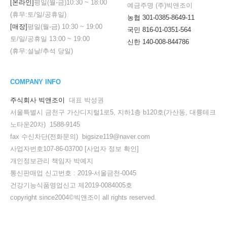
[온라인]
평일(월-금)
10:30
~
18:00
예금주명 (주)빅앤조이
(휴무:토/일/공휴일)
농협 301-0385-8649-11
[매장]
평일(월-금)
10:30
~
19:00
국민 816-01-0351-564
토/일/공휴일
13:00
~
19:00
신한 140-008-844786
(휴무:설날/추석 당일)
COMPANY INFO
주식회사 빅앤조이
대표 박성권
서울특별시 금천구 가산디지털1로5, 지하1층 b120호(가산동, 대륭테크
노타운20차) 1588-9145
fax 수신차단(전화문의) bigsize119@naver.com
사업자번호107-86-03700
[사업자 정보 확인]
개인정보관리 책임자 박예지
통신판매업 신고번호 : 2019-서울금천-0045
건강기능식품영업신고 제2019-0084005호
copyright since2004©빅앤조이 all rights reserved.