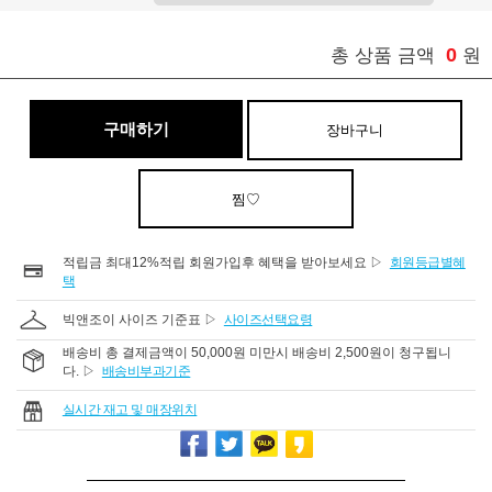
0
총 상품 금액
원
구매하기
장바구니
찜♡
적립금 최대12%적립 회원가입후 혜택을 받아보세요 ▷
회원등급별혜
택
빅앤조이 사이즈 기준표 ▷
사이즈선택요령
배송비 총 결제금액이 50,000원 미만시 배송비 2,500원이 청구됩니
다. ▷
배송비부과기준
실시간 재고 및 매장위치