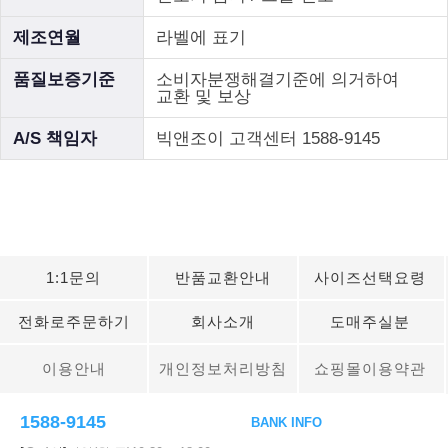
제조연월
라벨에 표기
품질보증기준
소비자분쟁해결기준에 의거하여
교환 및 보상
A/S 책임자
빅앤조이 고객센터 1588-9145
1:1문의
반품교환안내
사이즈선택요령
전화로주문하기
회사소개
도매주실분
이용안내
개인정보처리방침
쇼핑몰이용약관
1588-9145
BANK INFO