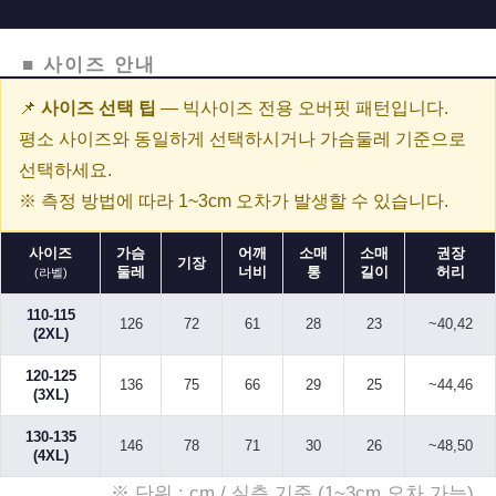
■ 사이즈 안내
📌
사이즈 선택 팁
— 빅사이즈 전용 오버핏 패턴입니다.
평소 사이즈와 동일하게 선택하시거나 가슴둘레 기준으로
선택하세요.
※ 측정 방법에 따라 1~3cm 오차가 발생할 수 있습니다.
사이즈
가슴
어깨
소매
소매
권장
기장
둘레
너비
통
길이
허리
(라벨)
110-115
126
72
61
28
23
~40,42
(2XL)
120-125
136
75
66
29
25
~44,46
(3XL)
130-135
146
78
71
30
26
~48,50
(4XL)
※ 단위 : cm / 실측 기준 (1~3cm 오차 가능)