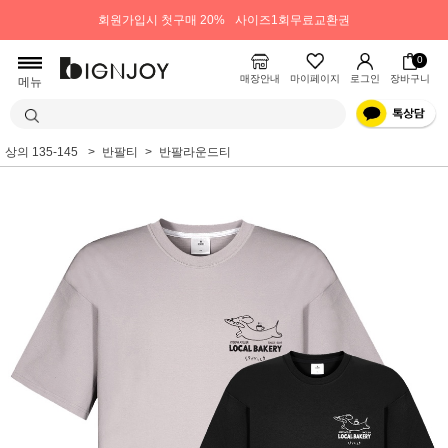
회원가입시 첫구매 20%
사이즈1회무료교환권
0
매장안내
마이페이지
로그인
장바구니
메뉴
상의 135-145
반팔티
반팔라운드티