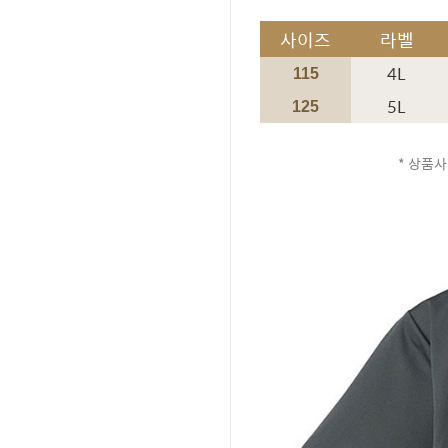
사이즈
라벨
4L
115
5L
125
* 상품사