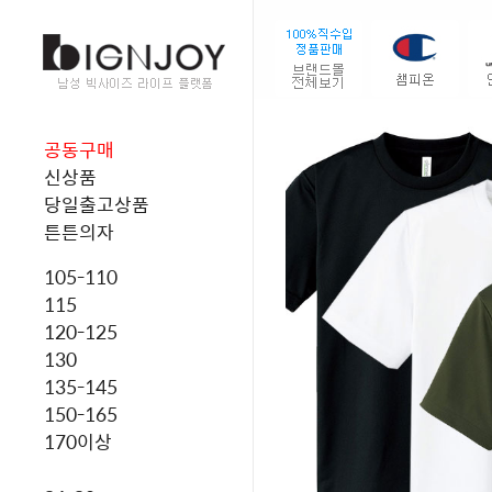
공동구매
신상품
당일출고상품
튼튼의자
105-110
115
120-125
130
135-145
150-165
170이상