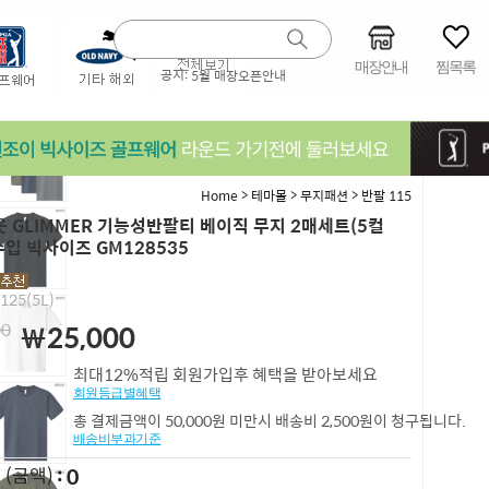
매장안내
찜목록
공지:
5월 매장오픈안내
>
>
>
Home
테마몰
무지패션
반팔 115
 GLIMMER 기능성반팔티 베이직 무지 2매세트(5컬
수입 빅사이즈 GM128535
,125(5L)
00
￦25,000
최대12%적립 회원가입후 혜택을 받아보세요
회원등급별혜택
총 결제금액이 50,000원 미만시 배송비 2,500원이 청구됩니다.
배송비부과기준
0
L
(금액)