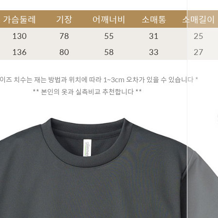
가슴둘레
기장
어깨너비
소매통
소매길이
130
78
55
31
25
136
80
58
33
27
이즈 치수는 재는 방법과 위치에 따라 1~3cm 오차가 있을 수 있습니다 *
** 본인의 옷과 실측비교 추천합니다 **
페이코 ID