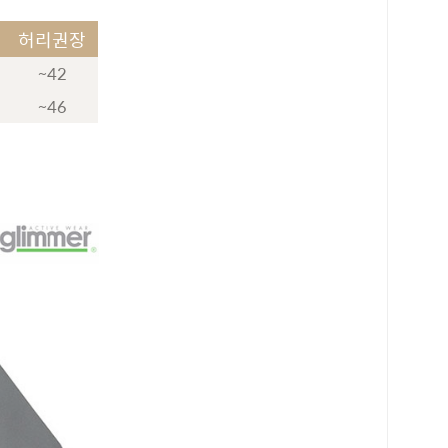
허리권장
~42
~46
로 페이
PAYCO 바로구매