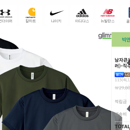
남자큰옷
러)-직
115(4L)
￦29,8
적립금
배송비
TOTA