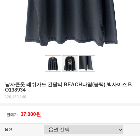
남자큰옷 래쉬가드 긴팔티 BEACH나염(블랙)-빅사이즈 B
O138934
120,130,140
37,000원
판매가 :
옵션