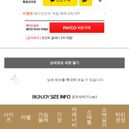
이벤트
페이포인트 적립 혜택 2배 UP!
이벤트
페이포인트 적립 혜택 2배 UP!
[ 결제혜택 ]
포인트 결제시 1% 적립!
상세정보 새창 열기
상세 정보를 확대해 보실 수 있습니다.
어
소
소
사이
가슴
기
깨
매
허리
라벨
매
즈
둘레
장
너
길
권장
통
비
이