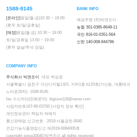
1588-9145
BANK INFO
[온라인]
평일(월-금)
10:30
~
18:00
예금주명 (주)빅앤조이
(휴무:토/일/공휴일)
농협 301-0385-8649-11
[매장]
평일(월-금)
10:30
~
19:00
국민 816-01-0351-564
토/일/공휴일
13:00
~
19:00
신한 140-008-844786
(휴무:설날/추석 당일)
COMPANY INFO
주식회사 빅앤조이
대표 박성권
서울특별시 금천구 가산디지털1로5, 지하1층 b120호(가산동, 대륭테크
노타운20차) 1588-9145
fax 수신차단(전화문의) bigsize119@naver.com
사업자번호107-86-03700
[사업자 정보 확인]
개인정보관리 책임자 박예지
통신판매업 신고번호 : 2019-서울금천-0045
건강기능식품영업신고 제2019-0084005호
copyright since2004©빅앤조이 all rights reserved.