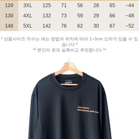
120
3XL
125
71
56
28
65
~44
130
4XL
132
73
59
29
66
~48
140
5XL
142
76
62
30
67
~52
* 상품사이즈 치수는 재는 방법과 위치에 따라 1~3cm 오차가 있을 수 있
페이코 ID로 페
PAYCO 바로구매
습니다 *
** 본인의 옷과 실측비교 추천합니다 **