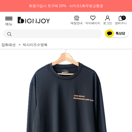
회원가입시 첫구매 20%
사이즈1회무료교환권
0
매장안내
마이페이지
로그인
장바구니
메뉴
잡화패션
빅사이즈수영복