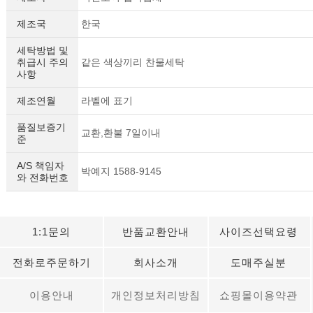
제조국
한국
세탁방법 및
취급시 주의
같은 색상끼리 찬물세탁
사항
제조연월
라벨에 표기
품질보증기
교환,환불 7일이내
준
A/S 책임자
박예지 1588-9145
와 전화번호
1:1문의
반품교환안내
사이즈선택요령
세요!
전화로주문하기
회사소개
도매주실분
이용안내
개인정보처리방침
쇼핑몰이용약관