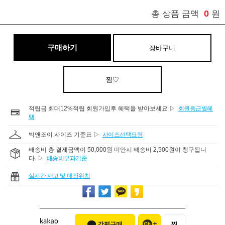
0
총 상품 금액
원
구매하기
장바구니
찜♡
적립금 최대12%적립 회원가입후 혜택을 받아보세요 ▷
회원등급별혜
택
빅앤조이 사이즈 기준표 ▷
사이즈선택요령
배송비 총 결제금액이 50,000원 미만시 배송비 2,500원이 청구됩니
다. ▷
배송비부과기준
실시간 재고 및 매장위치