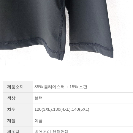
제품소재
85% 폴리에스터 + 15% 스판
색상
블랙
치수
120(3XL),130(4XL),140(5XL)
계절
여름
제조자
빅앤조이 협력업체