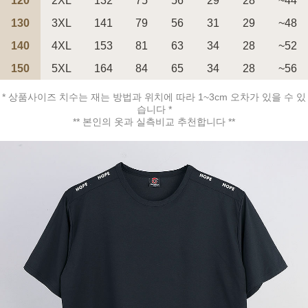
120
2XL
132
75
56
29
28
~44
130
3XL
141
79
56
31
29
~48
140
4XL
153
81
63
34
28
~52
150
5XL
164
84
65
34
28
~56
페이코 ID로 페
PAYCO 바로구매
* 상품사이즈 치수는 재는 방법과 위치에 따라 1~3cm 오차가 있을 수 있
습니다 *
** 본인의 옷과 실측비교 추천합니다 **