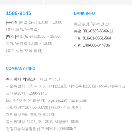
1588-9145
BANK INFO
[온라인]
평일(월-금)
10:30
~
18:00
예금주명 (주)빅앤조이
(휴무:토/일/공휴일)
농협 301-0385-8649-11
[매장]
평일(월-금)
10:30
~
19:00
국민 816-01-0351-564
토/일/공휴일
13:00
~
19:00
신한 140-008-844786
(휴무:설날/추석 당일)
COMPANY INFO
주식회사 빅앤조이
대표 박성권
서울특별시 금천구 가산디지털1로5, 지하1층 b120호(가산동, 대륭테크
노타운20차) 1588-9145
fax 수신차단(전화문의) bigsize119@naver.com
사업자번호107-86-03700
[사업자 정보 확인]
개인정보관리 책임자 박예지
통신판매업 신고번호 : 2019-서울금천-0045
건강기능식품영업신고 제2019-0084005호