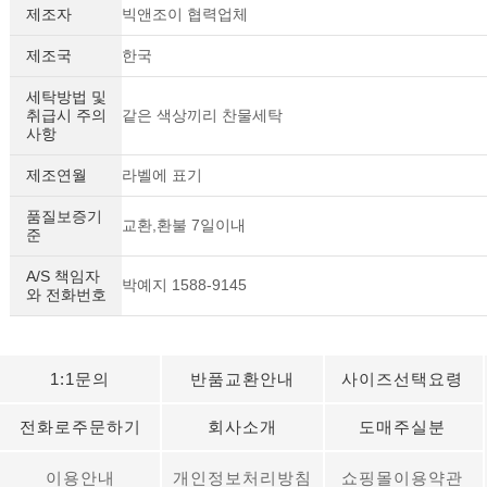
제조자
빅앤조이 협력업체
제조국
한국
세탁방법 및
취급시 주의
같은 색상끼리 찬물세탁
사항
제조연월
라벨에 표기
품질보증기
교환,환불 7일이내
준
A/S 책임자
박예지 1588-9145
와 전화번호
세요!
1:1문의
반품교환안내
사이즈선택요령
전화로주문하기
회사소개
도매주실분
이용안내
개인정보처리방침
쇼핑몰이용약관