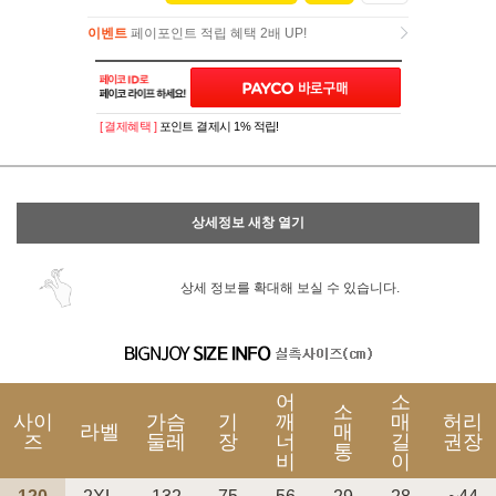
이벤트
페이포인트 적립 혜택 2배 UP!
이벤트
페이포인트 적립 혜택 2배 UP!
[ 결제혜택 ]
포인트 결제시 1% 적립!
상세정보 새창 열기
상세 정보를 확대해 보실 수 있습니다.
어
소
소
사이
가슴
기
깨
매
허리
라벨
매
즈
둘레
장
너
길
권장
통
비
이