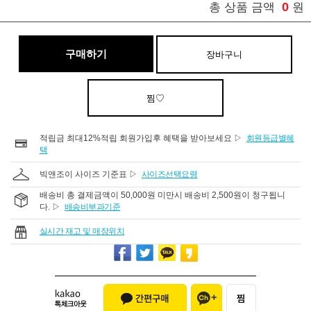
0
총 상품 금액
원
구매하기
장바구니
찜♡
적립금 최대12%적립 회원가입후 혜택을 받아보세요 ▷
회원등급별혜
택
빅앤조이 사이즈 기준표 ▷
사이즈선택요령
배송비 총 결제금액이 50,000원 미만시 배송비 2,500원이 청구됩니
다. ▷
배송비부과기준
실시간 재고 및 매장위치