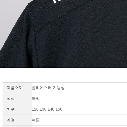
제품소재
폴리에스터 기능성
색상
블랙
치수
120,130,140,150
계절
여름