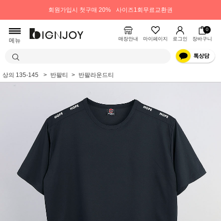
회원가입시 첫구매 20%
사이즈1회무료교환권
0
매장안내
마이페이지
로그인
장바구니
메뉴
상의 135-145
반팔티
반팔라운드티