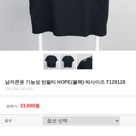
남자큰옷 기능성 반팔티 HOPE(블랙)-빅사이즈 T129128
120,130,140,150
33,000원
판매가 :
옵션