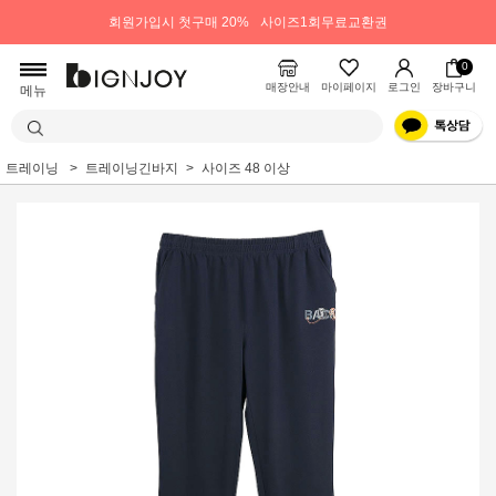
회원가입시 첫구매 20%
사이즈1회무료교환권
0
매장안내
마이페이지
로그인
장바구니
메뉴
트레이닝
트레이닝긴바지
사이즈 48 이상