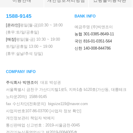
이용안내
개인정보처리방침
쇼핑몰이용약관
1588-9145
BANK INFO
[온라인]
평일(월-금)
10:30
~
18:00
예금주명 (주)빅앤조이
(휴무:토/일/공휴일)
농협 301-0385-8649-11
[매장]
평일(월-금)
10:30
~
19:00
국민 816-01-0351-564
토/일/공휴일
13:00
~
19:00
신한 140-008-844786
(휴무:설날/추석 당일)
COMPANY INFO
주식회사 빅앤조이
대표 박성권
서울특별시 금천구 가산디지털1로5, 지하1층 b120호(가산동, 대륭테크
노타운20차) 1588-9145
fax 수신차단(전화문의) bigsize119@naver.com
사업자번호107-86-03700
[사업자 정보 확인]
개인정보관리 책임자 박예지
통신판매업 신고번호 : 2019-서울금천-0045
건강기능식품영업신고 제2019-0084005호