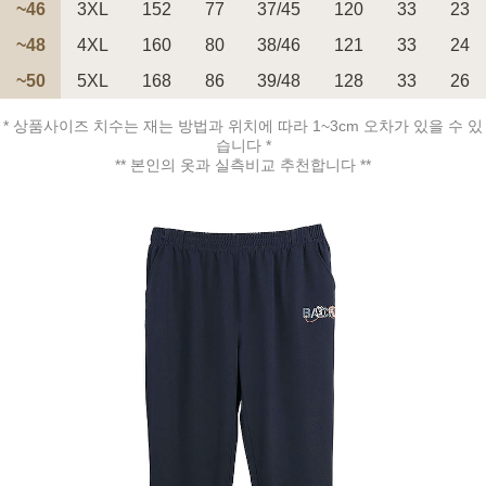
~46
3XL
152
77
37/45
120
33
23
~48
4XL
160
80
38/46
121
33
24
페이코 ID로 페
~50
5XL
168
86
39/48
128
33
26
PAYCO 바로구매
* 상품사이즈 치수는 재는 방법과 위치에 따라 1~3cm 오차가 있을 수 있
습니다 *
** 본인의 옷과 실측비교 추천합니다 **