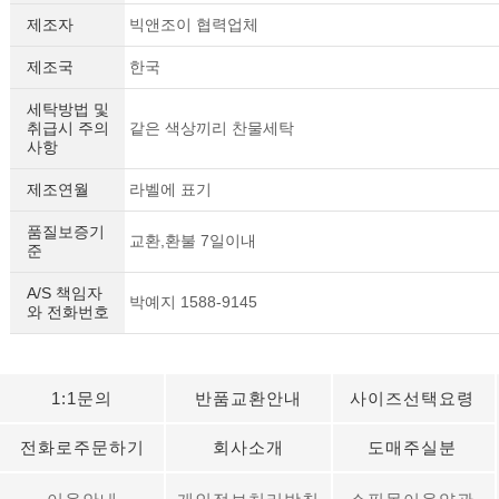
제조자
빅앤조이 협력업체
제조국
한국
세탁방법 및
취급시 주의
같은 색상끼리 찬물세탁
사항
제조연월
라벨에 표기
품질보증기
교환,환불 7일이내
준
A/S 책임자
박예지 1588-9145
와 전화번호
1:1문의
반품교환안내
사이즈선택요령
전화로주문하기
회사소개
도매주실분