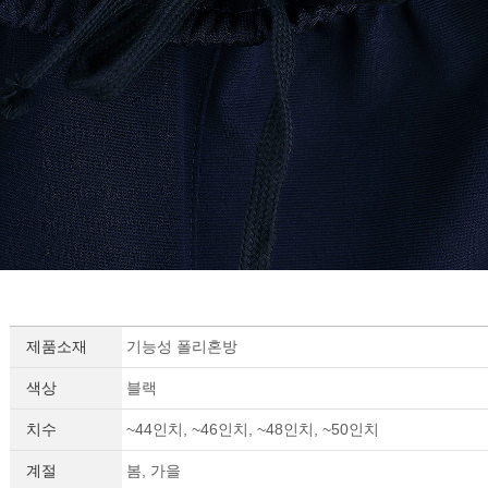
제품소재
기능성 폴리혼방
색상
블랙
치수
~44인치, ~46인치, ~48인치, ~50인치
계절
봄, 가을