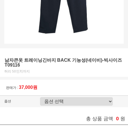
남자큰옷 트레이닝긴바지 BACK 기능성(네이비)-빅사이즈
T09116
허리 50인치까지
37,000원
판매가 :
옵션
0
총 상품 금액
원