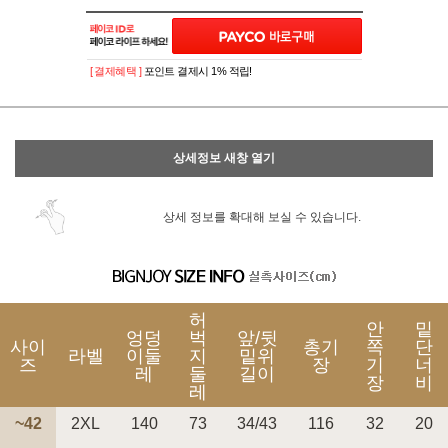
이벤트
페이포인트 적립 혜택 2배 UP!
[ 결제혜택 ]
포인트 결제시 1% 적립!
상세정보 새창 열기
상세 정보를 확대해 보실 수 있습니다.
허
안
밑
엉덩
벅
앞/뒷
사이
총기
쪽
단
라벨
이둘
지
밑위
즈
장
기
너
레
둘
길이
장
비
레
~42
2XL
140
73
34/43
116
32
20