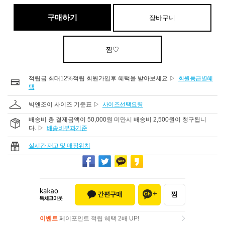
구매하기
장바구니
찜♡
적립금 최대12%적립 회원가입후 혜택을 받아보세요 ▷
회원등급별혜
택
빅앤조이 사이즈 기준표 ▷
사이즈선택요령
배송비 총 결제금액이 50,000원 미만시 배송비 2,500원이 청구됩니
다. ▷
배송비부과기준
실시간 재고 및 매장위치
이벤트
페이포인트 적립 혜택 2배 UP!