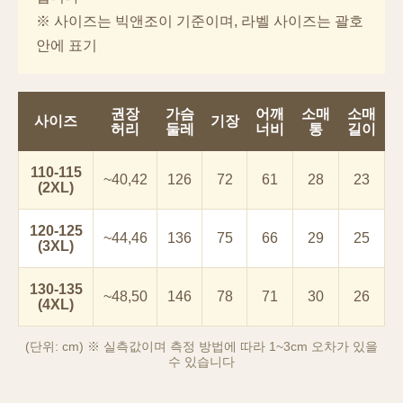
※ 사이즈는 빅앤조이 기준이며, 라벨 사이즈는 괄호
안에 표기
권장
가슴
어깨
소매
소매
사이즈
기장
허리
둘레
너비
통
길이
110-115
~40,42
126
72
61
28
23
(2XL)
120-125
~44,46
136
75
66
29
25
(3XL)
이코 라이프 하
130-135
~48,50
146
78
71
30
26
(4XL)
(단위: cm) ※ 실측값이며 측정 방법에 따라 1~3cm 오차가 있을
수 있습니다