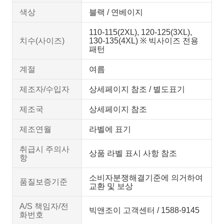
색상
블랙 / 연베이지
110-115(2XL), 120-125(3XL),
치수(사이즈)
130-135(4XL) ※ 빅사이즈 전용
패턴
계절
여름
제조자/수입자
상세페이지 참조 / 별도표기
제조국
상세페이지 참조
제조연월
라벨에 표기
취급시 주의사
상품 라벨 표시 사항 참조
항
소비자분쟁해결기준에 의거하여
품질보증기준
교환 및 보상
A/S 책임자/전
빅앤조이 고객센터 / 1588-9145
화번호