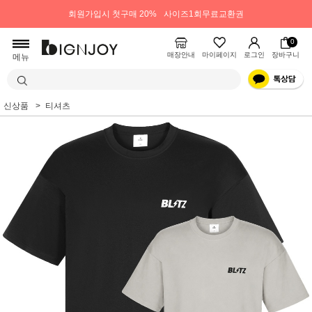
회원가입시 첫구매 20%
사이즈1회무료교환권
0
매장안내
마이페이지
로그인
장바구니
메뉴
신상품
티셔츠