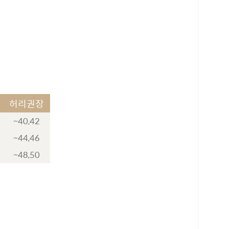
허리권장
~40,42
~44,46
~48,50
로 페이
PAYCO 바로구매