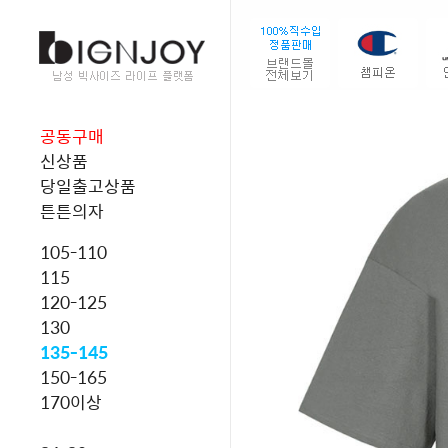
공동구매
신상품
당일출고상품
튼튼의자
105-110
115
120-125
130
135-145
150-165
170이상