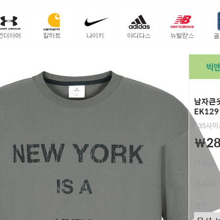
남자큰옷
EK129
135사
￦28
적립금
배송비
옵션