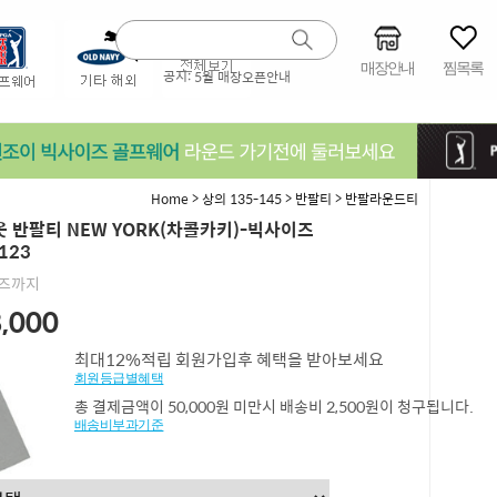
매장안내
찜목록
공지:
5월 매장오픈안내
>
>
>
Home
상의 135-145
반팔티
반팔라운드티
 반팔티 NEW YORK(차콜카키)-빅사이즈
123
이즈까지
,000
최대12%적립 회원가입후 혜택을 받아보세요
회원등급별혜택
총 결제금액이 50,000원 미만시 배송비 2,500원이 청구됩니다.
배송비부과기준