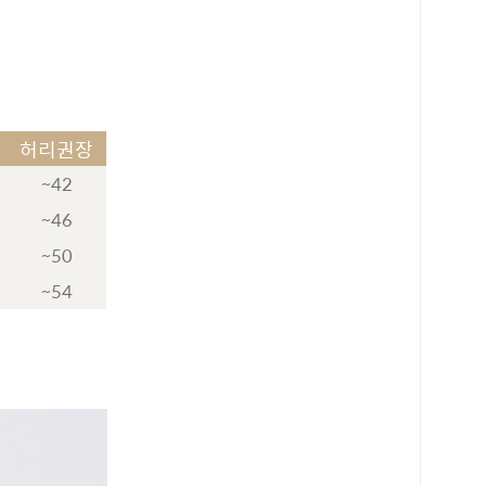
허리권장
~42
~46
~50
~54
로 페이
PAYCO 바로구매