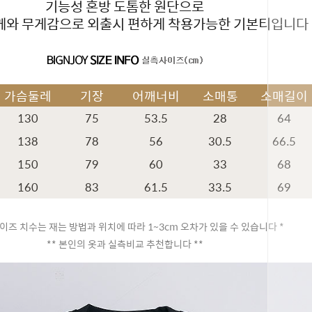
기능성 혼방 도톰한 원단으로
께와 무게감으로 외출시 편하게 착용가능한 기본티입니다
가슴둘레
기장
어깨너비
소매통
소매길이
130
75
53.5
28
64
138
78
56
30.5
66.5
150
79
60
33
68
160
83
61.5
33.5
69
이즈 치수는 재는 방법과 위치에 따라 1~3cm 오차가 있을 수 있습니다 *
** 본인의 옷과 실측비교 추천합니다 **
페이코 ID