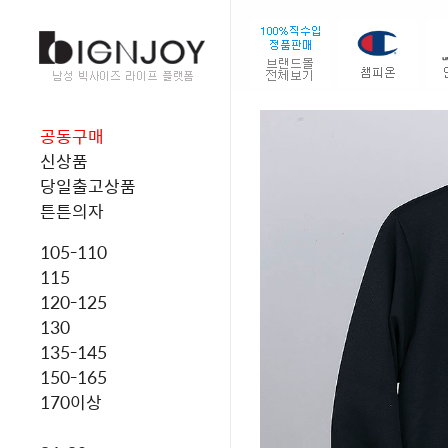
공동구매
신상품
당일출고상품
튼튼의자
105-110
115
120-125
130
135-145
150-165
170이상