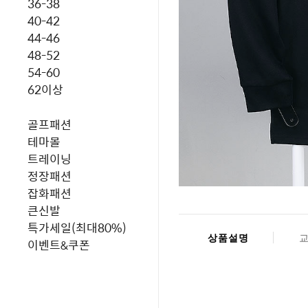
36-38
40-42
44-46
48-52
54-60
62이상
골프패션
테마몰
트레이닝
정장패션
잡화패션
큰신발
특가세일(최대80%)
상품설명
이벤트&쿠폰