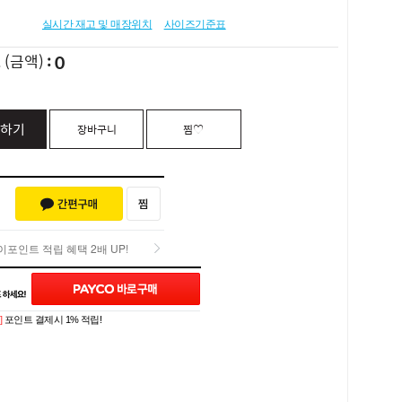
실시간 재고 및 매장위치
사이즈기준표
0
L
(금액)
하기
장바구니
찜♡
포인트 적립 혜택 2배 UP!
포인트 적립 혜택 2배 UP!
Q&A (0)
]
포인트 결제시 1% 적립!