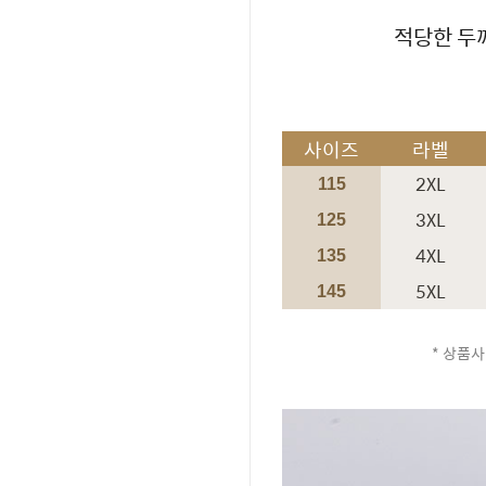
적당한 두
사이즈
라벨
2XL
115
3XL
125
4XL
135
5XL
145
* 상품사