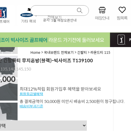
매장안내
찜목록
공지:
5월 매장오픈안내
>
>
>
Home
국내브랜드 전체보기
긴팔티
라운드티 115
 긴팔쭉티 무지혼방(블랙)-빅사이즈 T139100
,135,140,145,150
,000
최대12%적립 회원가입후 혜택을 받아보세요
회원등급별혜택
총 결제금액이 50,000원 미만시 배송비 2,500원이 청구됩니다.
배송비부과기준