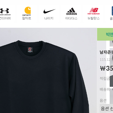
남자큰옷
115,125
￦35
적립금
배송비
옵션