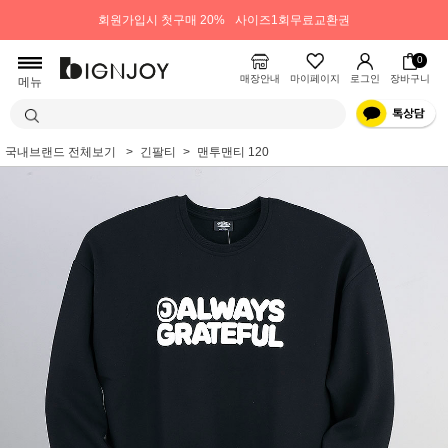
회원가입시 첫구매 20%
사이즈1회무료교환권
0
매장안내
마이페이지
로그인
장바구니
메뉴
국내브랜드 전체보기
긴팔티
맨투맨티 120