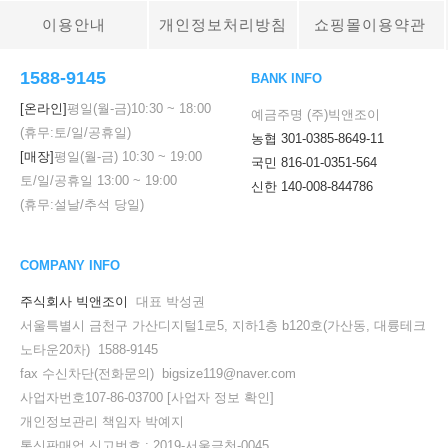
이용안내
개인정보처리방침
쇼핑몰이용약관
1588-9145
BANK INFO
[온라인]
평일(월-금)
10:30
~
18:00
예금주명 (주)빅앤조이
(휴무:토/일/공휴일)
농협 301-0385-8649-11
[매장]
평일(월-금)
10:30
~
19:00
국민 816-01-0351-564
토/일/공휴일
13:00
~
19:00
신한 140-008-844786
(휴무:설날/추석 당일)
COMPANY INFO
주식회사 빅앤조이
대표 박성권
서울특별시 금천구 가산디지털1로5, 지하1층 b120호(가산동, 대륭테크
노타운20차) 1588-9145
fax 수신차단(전화문의) bigsize119@naver.com
사업자번호107-86-03700
[사업자 정보 확인]
개인정보관리 책임자 박예지
통신판매업 신고번호 : 2019-서울금천-0045