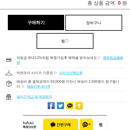
0
총 상품 금액
원
구매하기
장바구니
찜♡
적립금 최대12%적립 회원가입후 혜택을 받아보세요 ▷
회원등급별혜
택
빅앤조이 사이즈 기준표 ▷
사이즈선택요령
배송비 총 결제금액이 50,000원 미만시 배송비 2,500원이 청구됩니
다. ▷
배송비부과기준
실시간 재고 및 매장위치