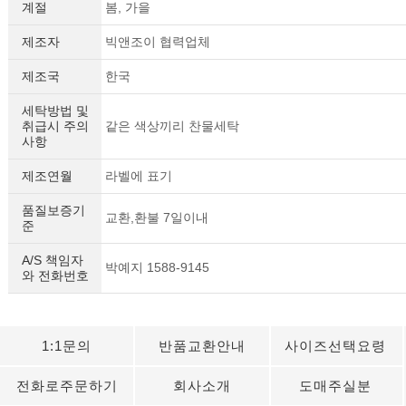
계절
봄, 가을
제조자
빅앤조이 협력업체
제조국
한국
세탁방법 및
취급시 주의
같은 색상끼리 찬물세탁
사항
제조연월
라벨에 표기
품질보증기
교환,환불 7일이내
준
A/S 책임자
박예지 1588-9145
와 전화번호
1:1문의
반품교환안내
사이즈선택요령
전화로주문하기
회사소개
도매주실분