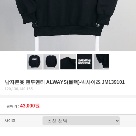
남자큰옷 맨투맨티 ALWAYS(블랙)-빅사이즈 JM139101
120,130,140,155
43,000원
판매가 :
사이즈