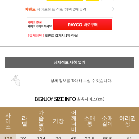
이벤트
페이포인트 적립 혜택 2배 UP!
이벤트
페이포인트 적립 혜택 2배 UP!
[ 결제혜택 ]
포인트 결제시 1% 적립!
상세정보 새창 열기
상세 정보를 확대해 보실 수 있습니다.
가
어
사
라
슴
깨
소매
소매
허리권
이
기장
벨
둘
너
통
길이
장
즈
레
비