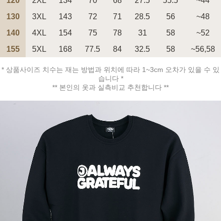
120
2XL
134
70
68
27.5
55.5
~44
130
3XL
143
72
71
28.5
56
~48
140
4XL
154
75
78
31
58
~52
155
5XL
168
77.5
84
32.5
58
~56,58
페이코 ID로 페
PAYCO 바로구매
* 상품사이즈 치수는 재는 방법과 위치에 따라 1~3cm 오차가 있을 수 있
습니다 *
** 본인의 옷과 실측비교 추천합니다 **