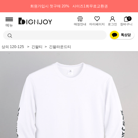
회원가입시 첫구매 20%
사이즈1회무료교환권
0
매장안내
마이페이지
로그인
장바구니
메뉴
상의 120-125
긴팔티
긴팔라운드티