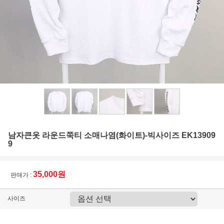
남자큰옷 라운드쭉티 소매나염(화이트)-빅사이즈 EK13909
9
35,000원
판매가 :
사이즈