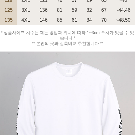
110
2XL
121
76
57
29
65
~40
125
3XL
136
81
59
32
67
~44,46
135
4XL
146
85
61
34
70
~48,50
* 상품사이즈 치수는 재는 방법과 위치에 따라 1~3cm 오차가 있을 수 있
페이코 ID로 페
PAYCO 바로구매
습니다 *
** 본인의 옷과 실측비교 추천합니다 **