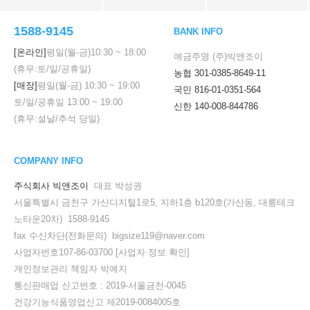
1588-9145
BANK INFO
[온라인]
평일(월-금)
10:30
~
18:00
예금주명 (주)빅앤조이
(휴무:토/일/공휴일)
농협 301-0385-8649-11
[매장]
평일(월-금)
10:30
~
19:00
국민 816-01-0351-564
토/일/공휴일
13:00
~
19:00
신한 140-008-844786
(휴무:설날/추석 당일)
COMPANY INFO
주식회사 빅앤조이
대표 박성권
서울특별시 금천구 가산디지털1로5, 지하1층 b120호(가산동, 대륭테크
노타운20차) 1588-9145
fax 수신차단(전화문의) bigsize119@naver.com
사업자번호107-86-03700
[사업자 정보 확인]
개인정보관리 책임자 박예지
통신판매업 신고번호 : 2019-서울금천-0045
건강기능식품영업신고 제2019-0084005호