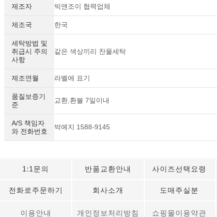
제조자
빅앤조이 협력업체
제조국
한국
세탁방법 및
취급시 주의
같은 색상끼리 찬물세탁
사항
제조연월
라벨에 표기
품질보증기
교환,환불 7일이내
준
A/S 책임자
박예지 1588-9145
와 전화번호
1:1문의
반품교환안내
사이즈선택요령
전화로주문하기
회사소개
도매주실분
이용안내
개인정보처리방침
쇼핑몰이용약관