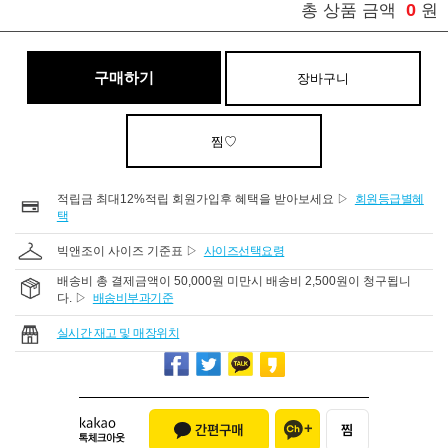
0
총 상품 금액
원
구매하기
장바구니
찜♡
적립금 최대12%적립 회원가입후 혜택을 받아보세요 ▷
회원등급별혜
택
빅앤조이 사이즈 기준표 ▷
사이즈선택요령
배송비 총 결제금액이 50,000원 미만시 배송비 2,500원이 청구됩니
다. ▷
배송비부과기준
실시간 재고 및 매장위치