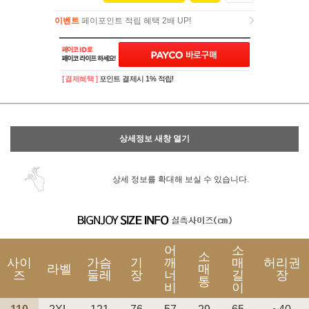
이벤트
페이포인트 적립 혜택 2배 UP!
이벤트
페이포인트 적립 혜택 2배 UP!
[ 결제혜택 ]
포인트 결제시 1% 적립!
상세정보 새창 열기
상세 정보를 확대해 보실 수 있습니다.
어
소
소
사이
가슴
기
깨
매
허리권
라벨
매
즈
둘레
장
너
길
장
통
비
이