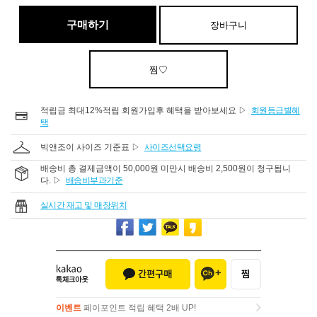
구매하기
장바구니
찜♡
적립금 최대12%적립 회원가입후 혜택을 받아보세요 ▷
회원등급별혜
택
빅앤조이 사이즈 기준표 ▷
사이즈선택요령
배송비 총 결제금액이 50,000원 미만시 배송비 2,500원이 청구됩니
다. ▷
배송비부과기준
실시간 재고 및 매장위치
이벤트
페이포인트 적립 혜택 2배 UP!