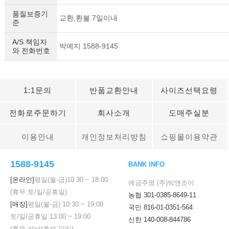
품질보증기
교환,환불 7일이내
준
A/S 책임자
박예지 1588-9145
와 전화번호
이코 라이프 하
1:1문의
반품교환안내
사이즈선택요령
전화로주문하기
회사소개
도매주실분
이용안내
개인정보처리방침
쇼핑몰이용약관
1588-9145
BANK INFO
[온라인]
평일(월-금)
10:30
~
18:00
예금주명 (주)빅앤조이
(휴무:토/일/공휴일)
농협 301-0385-8649-11
[매장]
평일(월-금)
10:30
~
19:00
국민 816-01-0351-564
토/일/공휴일
13:00
~
19:00
신한 140-008-844786
(휴무:설날/추석 당일)