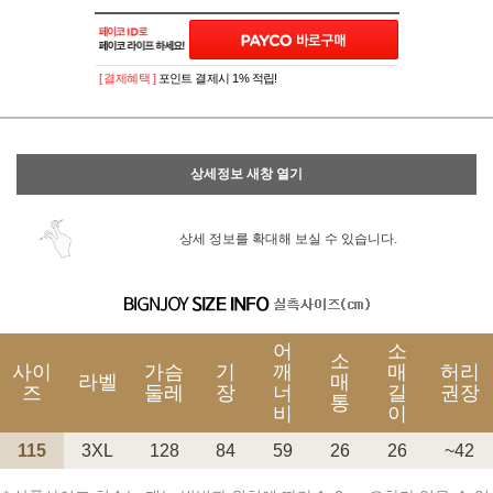
이벤트
페이포인트 적립 혜택 2배 UP!
[ 결제혜택 ]
포인트 결제시 1% 적립!
상세정보 새창 열기
상세 정보를 확대해 보실 수 있습니다.
어
소
소
사이
가슴
기
깨
매
허리
라벨
매
즈
둘레
장
너
길
권장
통
비
이
115
3XL
128
84
59
26
26
~42