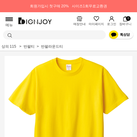
회원가입시 첫구매 20%
사이즈1회무료교환권
0
매장안내
마이페이지
로그인
장바구니
메뉴
상의 115
반팔티
반팔라운드티