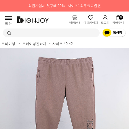
회원가입시 첫구매 20%
사이즈1회무료교환권
0
매장안내
마이페이지
로그인
장바구니
메뉴
트레이닝
트레이닝긴바지
사이즈 40-42