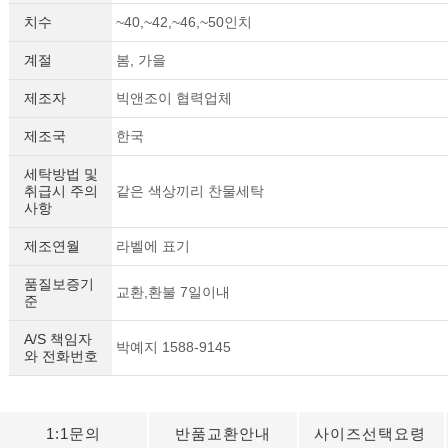
치수
~40,~42,~46,~50인치
계절
봄, 가을
제조자
빅앤조이 협력업체
제조국
한국
세탁방법 및
취급시 주의
같은 색상끼리 찬물세탁
사항
제조연월
라벨에 표기
품질보증기
교환,환불 7일이내
준
A/S 책임자
박예지 1588-9145
와 전화번호
1:1문의
반품교환안내
사이즈선택요령