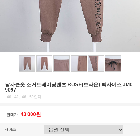
남자큰옷 조거트레이닝팬츠 ROSE(브라운)-빅사이즈 JM0
9097
~40,~42,~46,~50인치
43,000원
판매가 :
사이즈