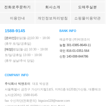
전화로주문하기
회사소개
도매주실분
이용안내
개인정보처리방침
쇼핑몰이용약관
1588-9145
BANK INFO
[온라인]
평일(월-금)
10:30
~
18:00
예금주명 (주)빅앤조이
(휴무:토/일/공휴일)
농협 301-0385-8649-11
[매장]
평일(월-금)
10:30
~
19:00
국민 816-01-0351-564
토/일/공휴일
13:00
~
19:00
신한 140-008-844786
(휴무:설날/추석 당일)
COMPANY INFO
주식회사 빅앤조이
대표 박성권
서울특별시 금천구 가산디지털1로5, 지하1층 b120호(가산동, 대륭테크
노타운20차) 1588-9145
fax 수신차단(전화문의) bigsize119@naver.com