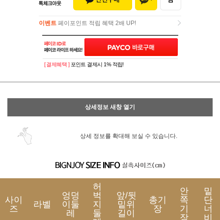
이벤트
페이포인트 적립 혜택 2배 UP!
이벤트
페이포인트 적립 혜택 2배 UP!
[ 결제혜택 ]
포인트 결제시 1% 적립!
상세정보 새창 열기
상세 정보를 확대해 보실 수 있습니다.
허
안
밑
엉덩
벅
앞/뒷
사이
총기
쪽
단
라벨
이둘
지
밑위
즈
장
기
너
레
둘
길이
장
비