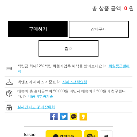
0
총 상품 금액
원
구매하기
장바구니
찜♡
적립금 최대12%적립 회원가입후 혜택을 받아보세요 ▷
회원등급별혜
택
빅앤조이 사이즈 기준표 ▷
사이즈선택요령
배송비 총 결제금액이 50,000원 미만시 배송비 2,500원이 청구됩니
다. ▷
배송비부과기준
실시간 재고 및 매장위치