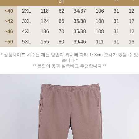
레
~40
2XL
118
62
34/37
106
31
12
~42
3XL
124
66
35/38
108
31
12
~46
4XL
136
70
35/38
108
31
12
페이코 ID로 페
~50
5XL
155
80
39/46
111
31
13
PAYCO 바로구매
* 상품사이즈 치수는 재는 방법과 위치에 따라 1~3cm 오차가 있을 수 있
습니다 *
** 본인의 옷과 실측비교 추천합니다 **