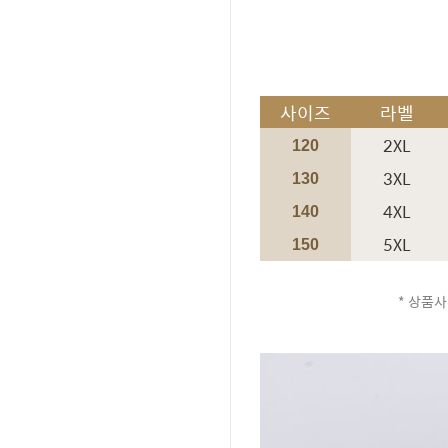
사이즈
라벨
2XL
120
3XL
130
4XL
140
5XL
150
* 상품사