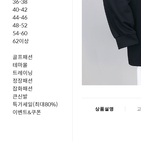
36-38
40-42
44-46
48-52
54-60
62이상
골프패션
테마몰
트레이닝
정장패션
잡화패션
큰신발
특가세일(최대80%)
상품설명
이벤트&쿠폰