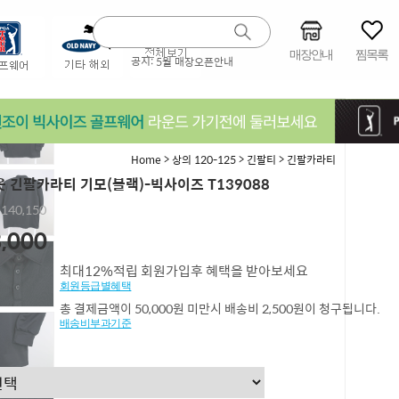
매장안내
찜목록
공지:
5월 매장오픈안내
>
>
>
Home
상의 120-125
긴팔티
긴팔카라티
 긴팔카라티 기모(블랙)-빅사이즈 T139088
,140,150
,000
최대12%적립 회원가입후 혜택을 받아보세요
회원등급별혜택
총 결제금액이 50,000원 미만시 배송비 2,500원이 청구됩니다.
배송비부과기준