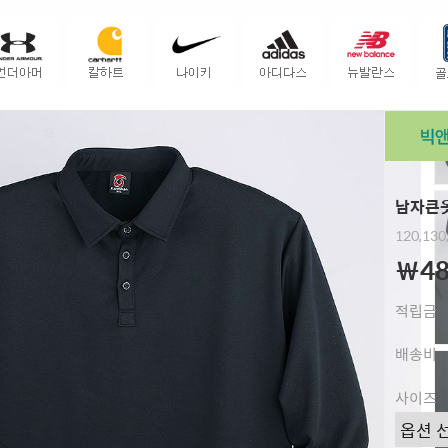
남자큰옷
120,130
￦48
적립금
배송비
사이즈