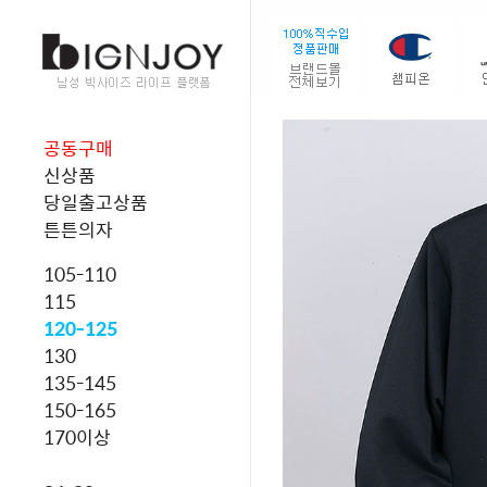
공동구매
신상품
당일출고상품
튼튼의자
105-110
115
120-125
130
135-145
150-165
170이상