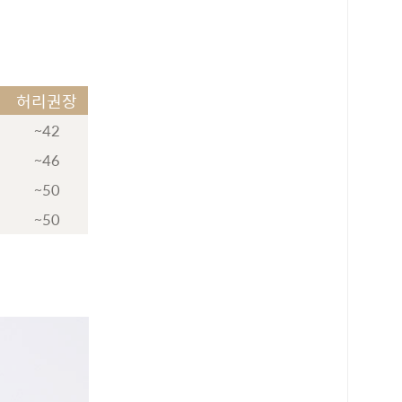
허리권장
~42
~46
~50
~50
로 페이
PAYCO 바로구매