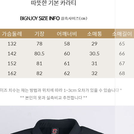
따뜻한 기본 카라티
가슴둘레
기장
어깨너비
소매통
소매길이
132
78
58
29
65
142
80.5
60
30.5
66
152
81
61
31
67
162
82
62
32
68
이즈 치수는 재는 방법과 위치에 따라 1~3cm 오차가 있을 수 있습니다 *
** 본인의 옷과 실측비교 추천합니다 **
페이코 ID