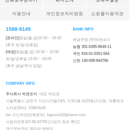
이용안내
개인정보처리방침
쇼핑몰이용약관
1588-9145
BANK INFO
[온라인]
평일(월-금)
페이코 ID로 페
10:30
~
18:00
예금주명 (주)빅앤조이
PAYCO 바로구매
(휴무:토/일/공휴일)
농협 301-0385-8649-11
[매장]
평일(월-금)
10:30
~
19:00
국민 816-01-0351-564
토/일/공휴일
13:00
~
19:00
신한 140-008-844786
(휴무:설날/추석 당일)
COMPANY INFO
주식회사 빅앤조이
대표 박성권
서울특별시 금천구 가산디지털1로5, 지하1층 b120호(가산동, 대륭테크
노타운20차) 1588-9145
fax 수신차단(전화문의) bigsize119@naver.com
사업자번호107-86-03700
[사업자 정보 확인]
개인정보관리 책임자 박예지