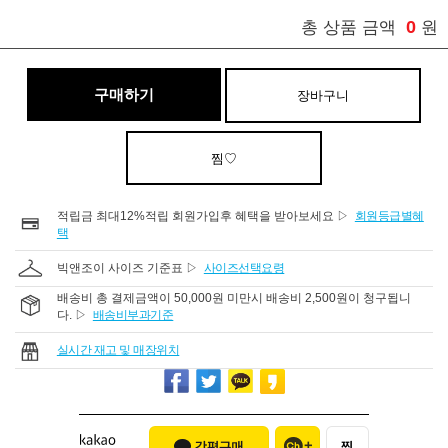
0
총 상품 금액
원
구매하기
장바구니
찜♡
적립금 최대12%적립 회원가입후 혜택을 받아보세요 ▷
회원등급별혜
택
빅앤조이 사이즈 기준표 ▷
사이즈선택요령
배송비 총 결제금액이 50,000원 미만시 배송비 2,500원이 청구됩니
다. ▷
배송비부과기준
실시간 재고 및 매장위치