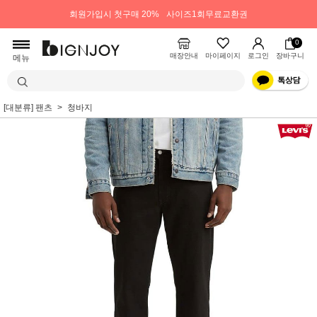
회원가입시 첫구매 20%
사이즈1회무료교환권
0
매장안내
마이페이지
로그인
장바구니
메뉴
[대분류] 팬츠
청바지