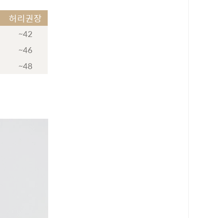
허리권장
~42
~46
~48
로 페이
PAYCO 바로구매