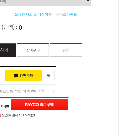
실시간 재고 및 매장위치
사이즈기준표
0
L
(금액)
하기
장바구니
찜♡
포인트 적립 혜택 2배 UP!
포인트 적립 혜택 2배 UP!
Q&A (0)
]
포인트 결제시 1% 적립!