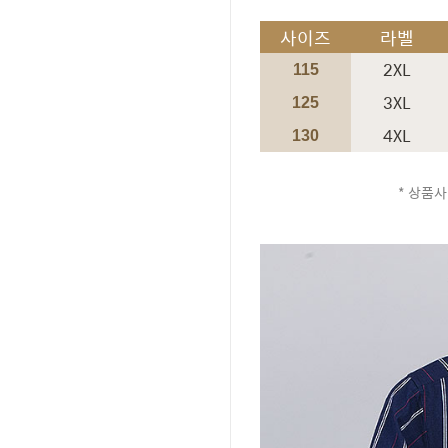
사이즈
라벨
2XL
115
3XL
125
4XL
130
* 상품사