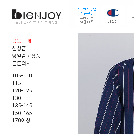
공동구매
신상품
당일출고상품
튼튼의자
105-110
115
120-125
130
135-145
150-165
170이상