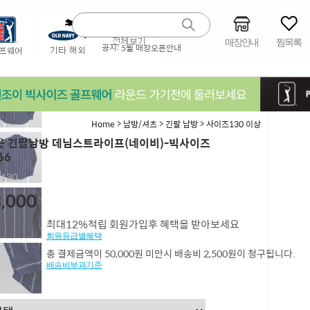
매장안내
찜목록
공지:
5월 매장오픈안내
>
>
>
Home
남방/셔츠
긴팔 남방
사이즈130 이상
 긴팔남방 데님스트라이프(네이비)-빅사이즈
66
,130
,000
최대12%적립 회원가입후 혜택을 받아보세요
회원등급별혜택
총 결제금액이 50,000원 미만시 배송비 2,500원이 청구됩니다.
배송비부과기준