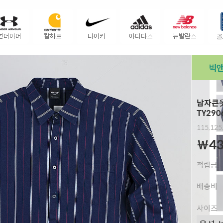
남자큰옷
TY290
115,125
￦43
적립금
배송비
사이즈