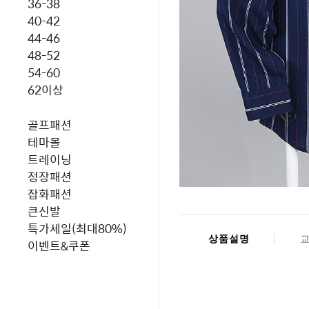
36-38
40-42
44-46
48-52
54-60
62이상
골프패션
테마몰
트레이닝
정장패션
잡화패션
큰신발
특가세일(최대80%)
상품설명
이벤트&쿠폰