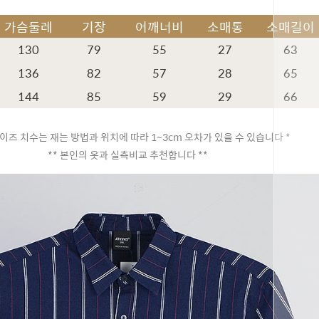
가슴둘레
기장
어깨너비
소매통
소매길이
130
79
55
27
63
136
82
57
28
65
144
85
59
29
66
이즈 치수는 재는 방법과 위치에 따라 1~3cm 오차가 있을 수 있습니다 *
** 본인의 옷과 실측비교 추천합니다 **
페이코 ID