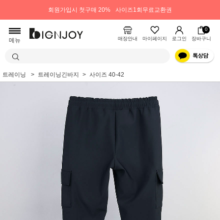
회원가입시 첫구매 20%
사이즈1회무료교환권
0
매장안내
마이페이지
로그인
장바구니
메뉴
트레이닝
트레이닝긴바지
사이즈 40-42