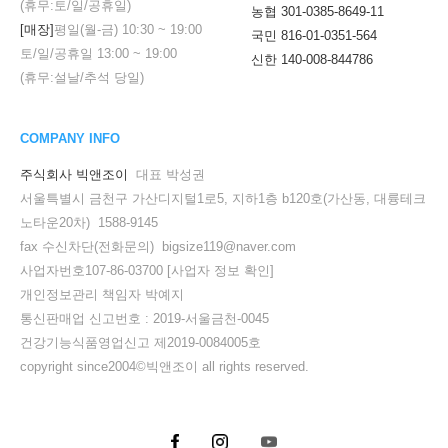
(휴무:토/일/공휴일)
농협 301-0385-8649-11
[매장]
평일(월-금)
10:30
~
19:00
국민 816-01-0351-564
토/일/공휴일
13:00
~
19:00
신한 140-008-844786
(휴무:설날/추석 당일)
COMPANY INFO
주식회사 빅앤조이
대표 박성권
서울특별시 금천구 가산디지털1로5, 지하1층 b120호(가산동, 대륭테크
노타운20차) 1588-9145
fax 수신차단(전화문의) bigsize119@naver.com
사업자번호107-86-03700
[사업자 정보 확인]
개인정보관리 책임자 박예지
통신판매업 신고번호 : 2019-서울금천-0045
건강기능식품영업신고 제2019-0084005호
copyright since2004©빅앤조이 all rights reserved.