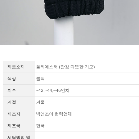
제품소재
폴리에스터 (안감 따뜻한 기모)
색상
블랙
치수
~42,~44,~46인치
계절
겨울
제조자
빅앤조이 협력업체
제조국
한국
세탁방법 및