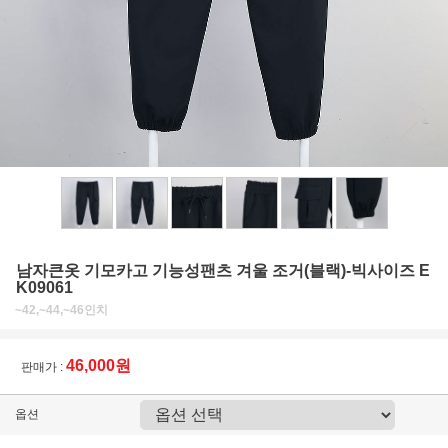
남자큰옷 기모카고 기능성팬츠 겨울 조거(블랙)-빅사이즈 E
K09061
~42,~44,~46인치
46,000원
판매가 :
옵션