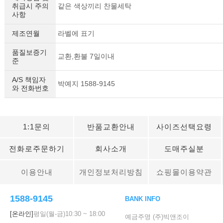
취급시 주의
같은 색상끼리 찬물세탁
사항
제조연월
라벨에 표기
품질보증기
교환,환불 7일이내
준
A/S 책임자
박예지 1588-9145
와 전화번호
1:1문의
반품교환안내
사이즈선택요령
전화로주문하기
회사소개
도매주실분
이용안내
개인정보처리방침
쇼핑몰이용약관
1588-9145
BANK INFO
[온라인]
평일(월-금)
10:30
~
18:00
예금주명 (주)빅앤조이