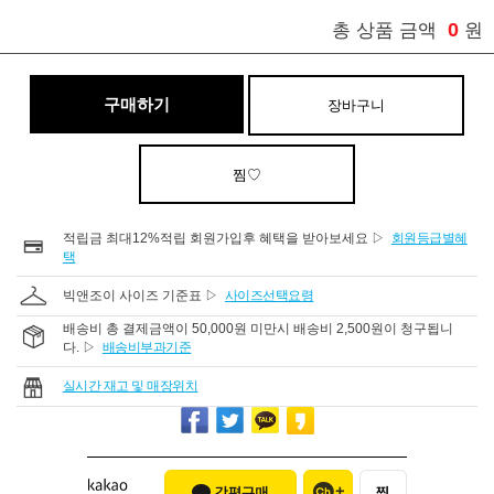
0
총 상품 금액
원
구매하기
장바구니
찜♡
적립금 최대12%적립 회원가입후 혜택을 받아보세요 ▷
회원등급별혜
택
빅앤조이 사이즈 기준표 ▷
사이즈선택요령
배송비 총 결제금액이 50,000원 미만시 배송비 2,500원이 청구됩니
다. ▷
배송비부과기준
실시간 재고 및 매장위치