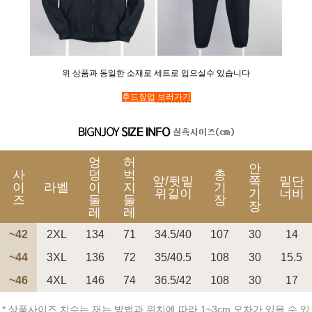
위 상품과 동일한 소재로 세트로 입으실수 있습니다
페이코 ID로 페
후드짚업
보러가기
PAYCO 바로구매
엉
허
안
사
덩
벅
총
앞/뒷밑
쪽
밑단
이
라벨
이
지
기
위길이
기
너비
즈
둘
둘
장
장
레
레
~42
2XL
134
71
34.5/40
107
30
14
~44
3XL
136
72
35/40.5
108
30
15.5
~46
4XL
146
74
36.5/42
108
30
17
* 상품사이즈 치수는 재는 방법과 위치에 따라 1~3cm 오차가 있을 수 있