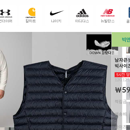
남자큰옷
빅사이즈
120,125
￦59
적립금
배송비
사이즈