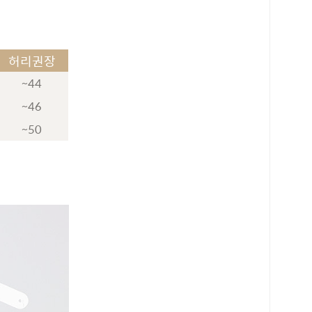
허리권장
~44
~46
~50
로 페이
PAYCO 바로구매