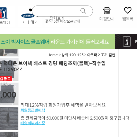
매장안내
찜목록
공지:
5월 매장오픈안내
>
>
>
Home
상의 120-125
아우터
조끼 짚업
 덕다운 브이넥 베스트 경량 패딩조끼(블랙)-직수입
 LI39044
,135
,000
최대12%적립 회원가입후 혜택을 받아보세요
회원등급별혜택
총 결제금액이 50,000원 미만시 배송비 2,500원이 청구됩니다.
배송비부과기준