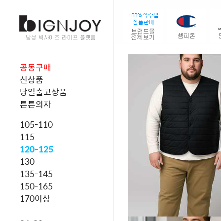
공동구매
신상품
당일출고상품
튼튼의자
105-110
115
120-125
130
135-145
150-165
170이상