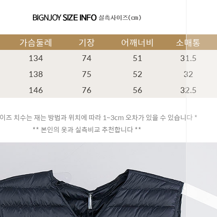
가슴둘레
기장
어깨너비
소매통
134
74
51
31.5
138
75
52
32
146
76
56
32.5
이즈 치수는 재는 방법과 위치에 따라 1~3cm 오차가 있을 수 있습니다 *
** 본인의 옷과 실측비교 추천합니다 **
페이코 ID