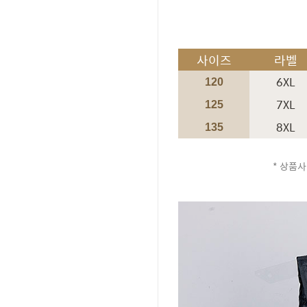
사이즈
라벨
6XL
120
7XL
125
8XL
135
* 상품사