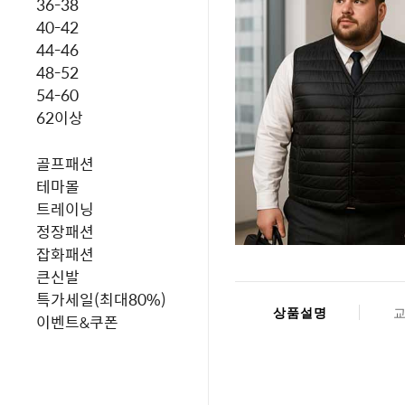
36-38
40-42
44-46
48-52
54-60
62이상
골프패션
테마몰
트레이닝
정장패션
잡화패션
큰신발
특가세일(최대80%)
상품설명
이벤트&쿠폰