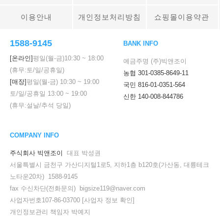
이용안내
개인정보처리방침
쇼핑몰이용약관
1588-9145
BANK INFO
[온라인]
평일(월-금)
10:30
~
18:00
예금주명 (주)빅앤조이
(휴무:토/일/공휴일)
농협 301-0385-8649-11
[매장]
평일(월-금)
10:30
~
19:00
국민 816-01-0351-564
토/일/공휴일
13:00
~
19:00
신한 140-008-844786
(휴무:설날/추석 당일)
COMPANY INFO
주식회사 빅앤조이
대표 박성권
서울특별시 금천구 가산디지털1로5, 지하1층 b120호(가산동, 대륭테크
노타운20차) 1588-9145
fax 수신차단(전화문의) bigsize119@naver.com
사업자번호107-86-03700
[사업자 정보 확인]
개인정보관리 책임자 박예지