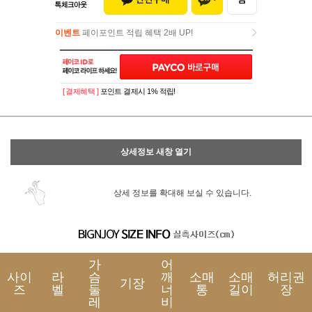
이벤트
페이포인트 적립 혜택 2배 UP!
이벤트
페이포인트 적립 혜택 2배 UP!
[ 결제혜택 ]
포인트 결제시 1% 적립!
상세정보 새창 열기
상세 정보를 확대해 보실 수 있습니다.
가
어
사이
라
슴
깨
소매
소매
허리권
기장
즈
벨
둘
너
통
길이
장
레
비