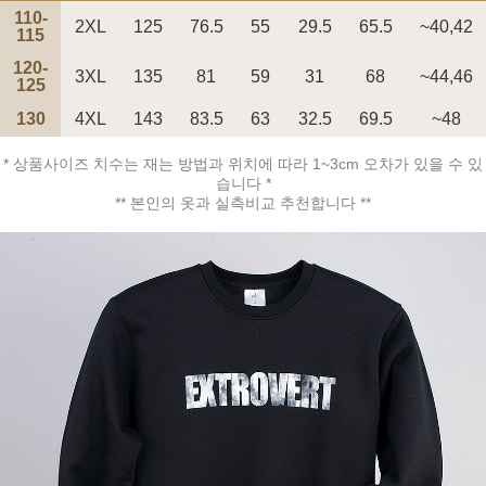
110-
2XL
125
76.5
55
29.5
65.5
~40,42
115
120-
3XL
135
81
59
31
68
~44,46
125
130
4XL
143
83.5
63
32.5
69.5
~48
페이코 ID로 페
PAYCO 바로구매
* 상품사이즈 치수는 재는 방법과 위치에 따라 1~3cm 오차가 있을 수 있
습니다 *
** 본인의 옷과 실측비교 추천합니다 **