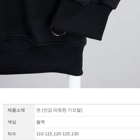
제품소재
면 (안감 따뜻한 기모털)
색상
블랙
치수
110-115,120-125,130