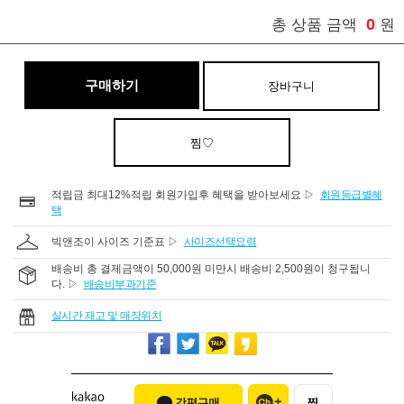
0
총 상품 금액
원
구매하기
장바구니
찜♡
적립금 최대12%적립 회원가입후 혜택을 받아보세요 ▷
회원등급별혜
택
빅앤조이 사이즈 기준표 ▷
사이즈선택요령
배송비 총 결제금액이 50,000원 미만시 배송비 2,500원이 청구됩니
다. ▷
배송비부과기준
실시간 재고 및 매장위치