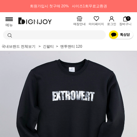
회원가입시 첫구매 20%
사이즈1회무료교환권
0
매장안내
마이페이지
로그인
장바구니
메뉴
국내브랜드 전체보기
긴팔티
맨투맨티 120