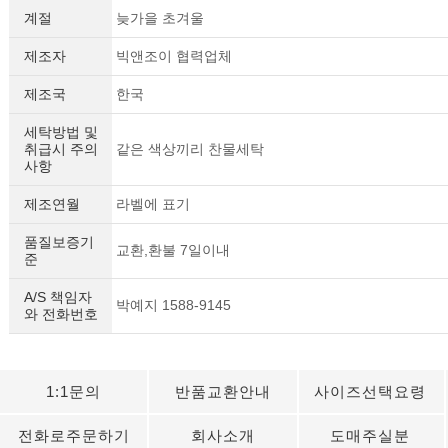
계절
늦가을 초겨울
제조자
빅앤조이 협력업체
제조국
한국
세탁방법 및
취급시 주의
같은 색상끼리 찬물세탁
사항
제조연월
라벨에 표기
품질보증기
교환,환불 7일이내
준
A/S 책임자
박예지 1588-9145
와 전화번호
1:1문의
반품교환안내
사이즈선택요령
전화로주문하기
회사소개
도매주실분