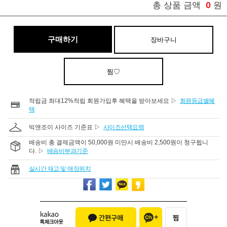
0
총 상품 금액
원
구매하기
장바구니
찜♡
적립금 최대12%적립 회원가입후 혜택을 받아보세요 ▷
회원등급별혜
택
빅앤조이 사이즈 기준표 ▷
사이즈선택요령
배송비 총 결제금액이 50,000원 미만시 배송비 2,500원이 청구됩니
다. ▷
배송비부과기준
실시간 재고 및 매장위치