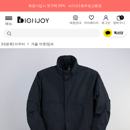
회원가입시 첫구매 20%
사이즈1회무료교환권
0
매장안내
마이페이지
로그인
장바구니
메뉴
[대분류] 아우터
겨울 자켓/점퍼