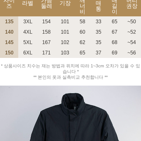
사이
가슴
깨
매
허리
라벨
기장
매
즈
둘레
너
길
권장
통
비
이
135
3XL
154
101
58
33
65
~50
140
4XL
158
101
60
35
67
~52
페이코 ID로 페
PAYCO 바로구매
145
5XL
167
102
62
35
68
~54
150
6XL
171
103
65
37
69
~56
* 상품사이즈 치수는 재는 방법과 위치에 따라 1~3cm 오차가 있을 수 있
습니다 *
** 본인의 옷과 실측비교 추천합니다 **