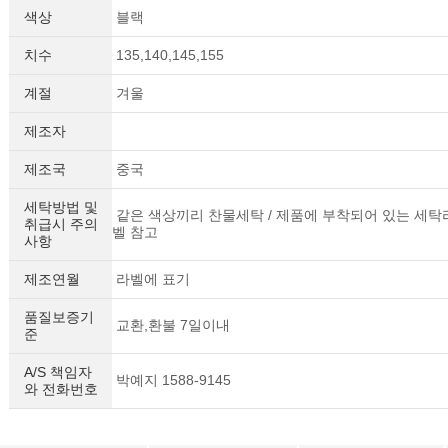
색상
블랙
치수
135,140,145,155
계절
겨울
제조자
제조국
중국
세탁방법 및
같은 색상끼리 찬물세탁 / 제품에 부착되어 있는 세탁
취급시 주의
벨 참고
사항
제조연월
라벨에 표기
품질보증기
교환,환불 7일이내
준
A/S 책임자
박예지 1588-9145
와 전화번호