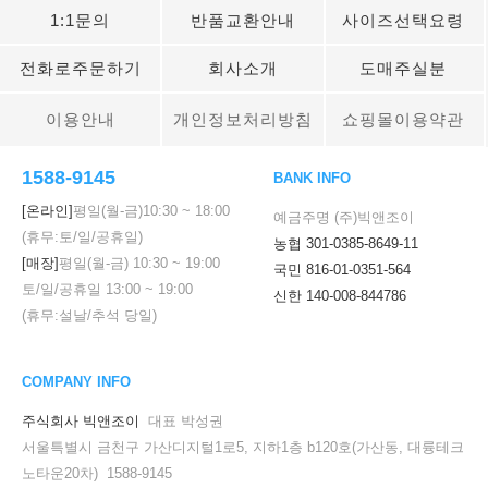
1:1문의
반품교환안내
사이즈선택요령
전화로주문하기
회사소개
도매주실분
이용안내
개인정보처리방침
쇼핑몰이용약관
1588-9145
BANK INFO
[온라인]
평일(월-금)
10:30
~
18:00
예금주명 (주)빅앤조이
(휴무:토/일/공휴일)
농협 301-0385-8649-11
[매장]
평일(월-금)
10:30
~
19:00
국민 816-01-0351-564
토/일/공휴일
13:00
~
19:00
신한 140-008-844786
(휴무:설날/추석 당일)
COMPANY INFO
주식회사 빅앤조이
대표 박성권
서울특별시 금천구 가산디지털1로5, 지하1층 b120호(가산동, 대륭테크
노타운20차) 1588-9145