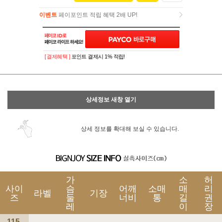
이벤트
페이포인트 적립 혜택 2배 UP!
이벤트
페이포인트 적립 혜택 2배 UP!
[ 결제혜택 ]
포인트 결제시 1% 적립!
상세정보 새창 열기
상세 정보를 확대해 보실 수 있습니다.
가
소
허
사이
슴
어깨
소매
매
리
라벨
기장
즈
둘
너비
통
길
권
레
이
장
115-