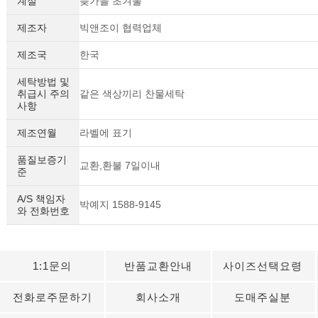
계절
늦가을 초겨울
제조자
빅앤조이 협력업체
제조국
한국
세탁방법 및
취급시 주의
같은 색상끼리 찬물세탁
사항
제조연월
라벨에 표기
품질보증기
교환,환불 7일이내
준
A/S 책임자
박예지 1588-9145
와 전화번호
1:1문의
반품교환안내
사이즈선택요령
전화로주문하기
회사소개
도매주실분