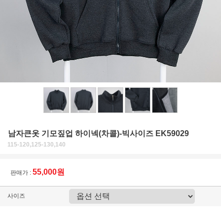
남자큰옷 기모짚업 하이넥(차콜)-빅사이즈 EK59029
115-120,125-130,140
55,000원
판매가 :
사이즈