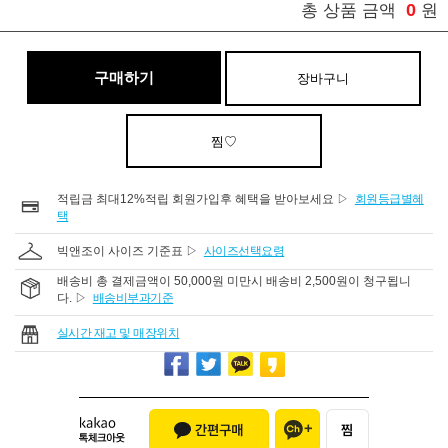
0
총 상품 금액
원
구매하기
장바구니
찜♡
적립금 최대12%적립 회원가입후 혜택을 받아보세요 ▷
회원등급별혜
택
빅앤조이 사이즈 기준표 ▷
사이즈선택요령
배송비 총 결제금액이 50,000원 미만시 배송비 2,500원이 청구됩니
다. ▷
배송비부과기준
실시간 재고 및 매장위치