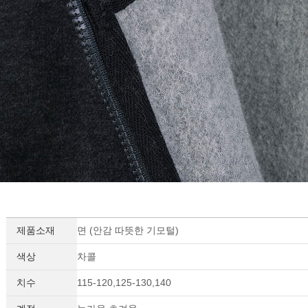
제품소재
면 (안감 따뜻한 기모털)
색상
차콜
치수
115-120,125-130,140