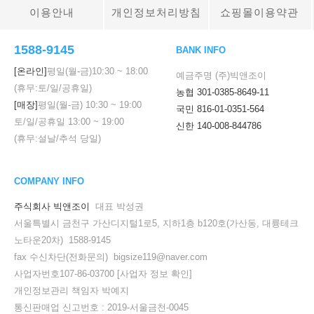
이용안내
개인정보처리방침
쇼핑몰이용약관
1588-9145
BANK INFO
[온라인]
평일(월-금)
10:30
~
18:00
예금주명 (주)빅앤조이
(휴무:토/일/공휴일)
농협 301-0385-8649-11
[매장]
평일(월-금)
10:30
~
19:00
국민 816-01-0351-564
토/일/공휴일
13:00
~
19:00
신한 140-008-844786
(휴무:설날/추석 당일)
COMPANY INFO
주식회사 빅앤조이
대표 박성권
서울특별시 금천구 가산디지털1로5, 지하1층 b120호(가산동, 대륭테크
노타운20차) 1588-9145
fax 수신차단(전화문의) bigsize119@naver.com
사업자번호107-86-03700
[사업자 정보 확인]
개인정보관리 책임자 박예지
통신판매업 신고번호 : 2019-서울금천-0045