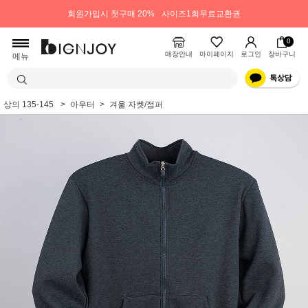
회원가입시 첫구매 20%
사이즈1회무료교환권
0
매장안내
마이페이지
로그인
장바구니
메뉴
상의 135-145
아우터
겨울 자켓/점퍼