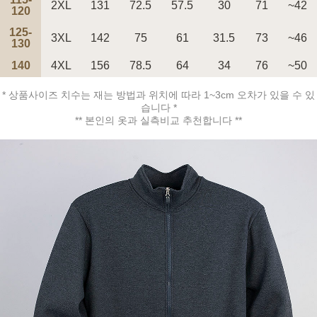
2XL
131
72.5
57.5
30
71
~42
120
125-
3XL
142
75
61
31.5
73
~46
130
140
4XL
156
78.5
64
34
76
~50
페이코 ID로 페
PAYCO 바로구매
* 상품사이즈 치수는 재는 방법과 위치에 따라 1~3cm 오차가 있을 수 있
습니다 *
** 본인의 옷과 실측비교 추천합니다 **