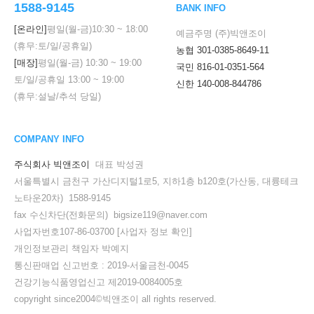
1588-9145
BANK INFO
[온라인]
평일(월-금)
10:30
~
18:00
예금주명 (주)빅앤조이
(휴무:토/일/공휴일)
농협 301-0385-8649-11
[매장]
평일(월-금)
10:30
~
19:00
국민 816-01-0351-564
토/일/공휴일
13:00
~
19:00
신한 140-008-844786
(휴무:설날/추석 당일)
COMPANY INFO
주식회사 빅앤조이
대표 박성권
서울특별시 금천구 가산디지털1로5, 지하1층 b120호(가산동, 대륭테크
노타운20차) 1588-9145
fax 수신차단(전화문의) bigsize119@naver.com
사업자번호107-86-03700
[사업자 정보 확인]
개인정보관리 책임자 박예지
통신판매업 신고번호 : 2019-서울금천-0045
건강기능식품영업신고 제2019-0084005호
copyright since2004©빅앤조이 all rights reserved.