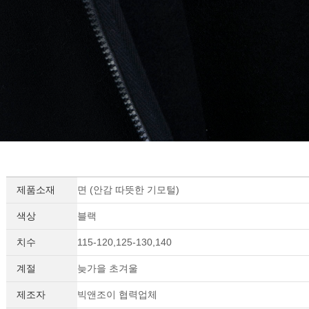
제품소재
면 (안감 따뜻한 기모털)
색상
블랙
치수
115-120,125-130,140
계절
늦가을 초겨울
제조자
빅앤조이 협력업체