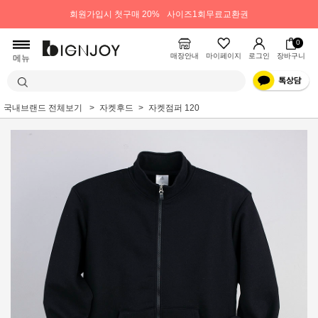
회원가입시 첫구매 20%
사이즈1회무료교환권
0
매장안내
마이페이지
로그인
장바구니
메뉴
국내브랜드 전체보기
자켓후드
자켓점퍼 120