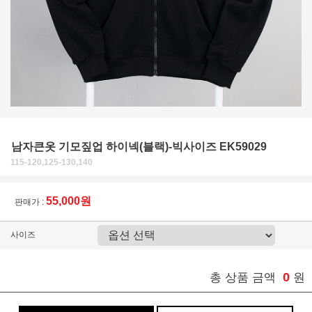
남자큰옷 기모짚업 하이넥(블랙)-빅사이즈 EK59029
115-120,125-130,140
55,000원
판매가 :
사이즈
0
총 상품 금액
원