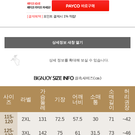
[ 결제혜택 ]
포인트 결제시 1% 적립!
상세정보 새창 열기
상세 정보를 확대해 보실 수 있습니다.
가
소
허
사이
슴
어깨
소매
매
리
라벨
기장
즈
둘
너비
통
길
권
레
이
장
115-
2XL
131
72.5
57.5
30
71
~42
120
125-
3XL
142
75
61
31.5
73
~46