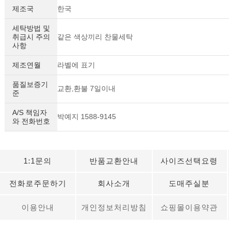
제조국
한국
세탁방법 및
취급시 주의
같은 색상끼리 찬물세탁
사항
제조연월
라벨에 표기
품질보증기
교환,환불 7일이내
준
A/S 책임자
박예지 1588-9145
와 전화번호
1:1문의
반품교환안내
사이즈선택요령
전화로주문하기
회사소개
도매주실분
이용안내
개인정보처리방침
쇼핑몰이용약관