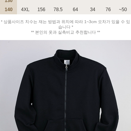
130
140
4XL
156
78.5
64
34
76
~50
페이코 ID로 페
PAYCO 바로구매
* 상품사이즈 치수는 재는 방법과 위치에 따라 1~3cm 오차가 있을 수 있
습니다 *
** 본인의 옷과 실측비교 추천합니다 **