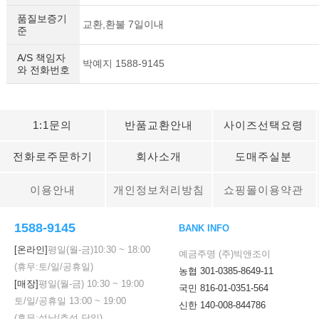
품질보증기
교환,환불 7일이내
준
A/S 책임자
박예지 1588-9145
와 전화번호
1:1문의
반품교환안내
사이즈선택요령
전화로주문하기
회사소개
도매주실분
이용안내
개인정보처리방침
쇼핑몰이용약관
1588-9145
BANK INFO
[온라인]
평일(월-금)
10:30
~
18:00
예금주명 (주)빅앤조이
(휴무:토/일/공휴일)
농협 301-0385-8649-11
[매장]
평일(월-금)
10:30
~
19:00
국민 816-01-0351-564
토/일/공휴일
13:00
~
19:00
신한 140-008-844786
(휴무:설날/추석 당일)