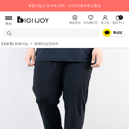
회원가입시 첫구매 20%
사이즈1회무료교환권
0
매장안내
마이페이지
로그인
장바구니
메뉴
[대분류] 트레이닝
트레이닝긴바지