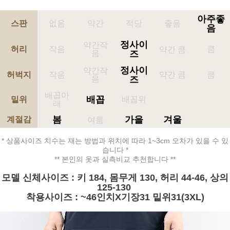
아주좋
스판
없음
약간
적당
좋음
음
정사이
약간작
허리
작음
큼
약간 큼
음
즈
정사이
약간작
허벅지
작음
약간 큼
큼
음
즈
배꼽아
배꼽
밑위
배꼽위
래
봄
가을
겨울
계절감
여름
* 상품사이즈 치수는 재는 방법과 위치에 따라 1~3cm 오차가 있을 수 있
습니다 *
** 본인의 옷과 실측비교 추천합니다 **
모델 신체사이즈 : 키 184, 몸무게 130, 허리 44-46, 상의
125-130
착용사이즈 : ~46인치X기장31 밑위31(3XL)