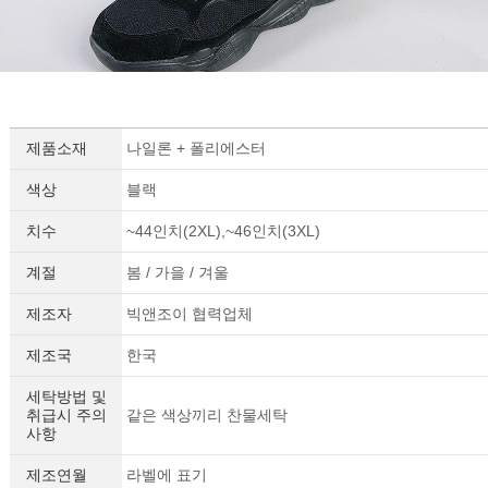
제품소재
나일론 + 폴리에스터
색상
블랙
치수
~44인치(2XL),~46인치(3XL)
계절
봄 / 가을 / 겨울
제조자
빅앤조이 협력업체
제조국
한국
세탁방법 및
취급시 주의
같은 색상끼리 찬물세탁
사항
제조연월
라벨에 표기