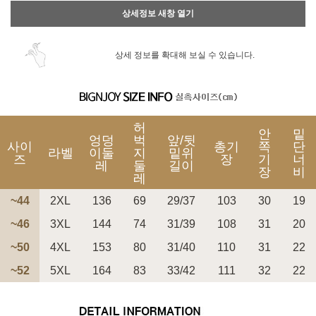
상세정보 새창 열기
상세 정보를 확대해 보실 수 있습니다.
허
안
밑
엉덩
벅
앞/뒷
사이
총기
쪽
단
라벨
이둘
지
밑위
즈
장
기
너
레
둘
길이
장
비
레
~44
2XL
136
69
29/37
103
30
19
~46
3XL
144
74
31/39
108
31
20
~50
4XL
153
80
31/40
110
31
22
~52
5XL
164
83
33/42
111
32
22