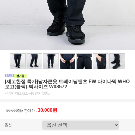
[재고한정 특가]남자큰옷 트레이닝팬츠 FW 다이나믹 WHO
로고(블랙)-빅사이즈 W08572
~44인치(2XL),~46인치(3XL)
30,000원
50,000원x
판매가 :
옵션