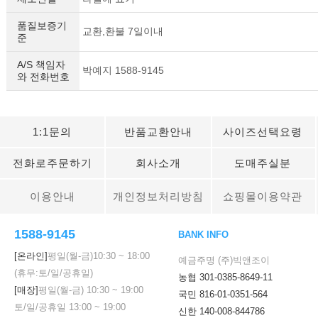
품질보증기
교환,환불 7일이내
준
A/S 책임자
박예지 1588-9145
와 전화번호
1:1문의
반품교환안내
사이즈선택요령
전화로주문하기
회사소개
도매주실분
이용안내
개인정보처리방침
쇼핑몰이용약관
1588-9145
BANK INFO
[온라인]
평일(월-금)
10:30
~
18:00
예금주명 (주)빅앤조이
(휴무:토/일/공휴일)
농협 301-0385-8649-11
[매장]
평일(월-금)
10:30
~
19:00
국민 816-01-0351-564
토/일/공휴일
13:00
~
19:00
신한 140-008-844786