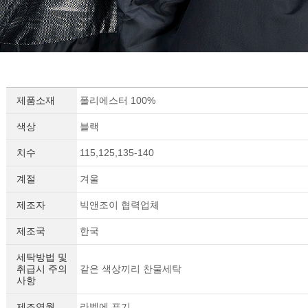
제품소재
폴리에스터 100%
색상
블랙
치수
115,125,135-140
계절
겨울
제조자
빅앤조이 협력업체
제조국
한국
세탁방법 및
취급시 주의
같은 색상끼리 찬물세탁
사항
제조연월
라벨에 표기