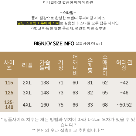
미니멀하고 깔끔한 베이직 라인
<스타일>
폴리 질감으로 완성한 트렌디 푸퍼패딩 시리즈
밀단 스트링 + 투웨이 지퍼
로 실용성과 스타일 모두 잡은 디자인
가볍고 따뜻한 웰론 충전재, 편안한 빅핏 실루엣
페이코 ID로 페
PAYCO 바로구매
어
소
소
사이
가슴
기
깨
매
허리권
라벨
매
즈
둘레
장
너
길
장
통
비
이
115
2XL
138
71
60
31
62
~42
125
3XL
148
73
63
32
65
~46
135-
4XL
160
75
66
33
68
~50,52
140
* 상품사이즈 치수는 재는 방법과 위치에 따라 1~3cm 오차가 있을 수 있
습니다 *
** 본인의 옷과 실측비교 추천합니다 **