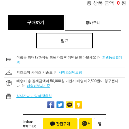
0
총 상품 금액
원
구매하기
장바구니
찜♡
적립금 최대12%적립 회원가입후 혜택을 받아보세요 ▷
회원등급별혜
택
빅앤조이 사이즈 기준표 ▷
사이즈선택요령
배송비 총 결제금액이 50,000원 미만시 배송비 2,500원이 청구됩니
다. ▷
배송비부과기준
실시간 재고 및 매장위치