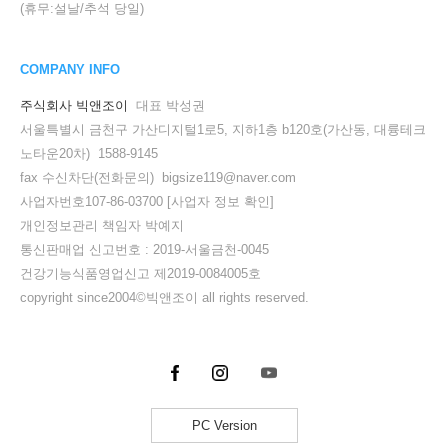
(휴무:설날/추석 당일)
COMPANY INFO
주식회사 빅앤조이
대표 박성권
서울특별시 금천구 가산디지털1로5, 지하1층 b120호(가산동, 대륭테크
노타운20차) 1588-9145
fax 수신차단(전화문의) bigsize119@naver.com
사업자번호107-86-03700
[사업자 정보 확인]
개인정보관리 책임자 박예지
통신판매업 신고번호 : 2019-서울금천-0045
건강기능식품영업신고 제2019-0084005호
copyright since2004©빅앤조이 all rights reserved.
PC Version