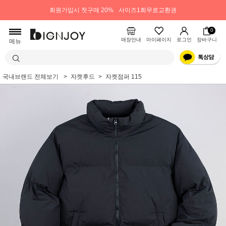
회원가입시 첫구매 20%
사이즈1회무료교환권
0
매장안내
마이페이지
로그인
장바구니
메뉴
국내브랜드 전체보기
자켓후드
자켓점퍼 115