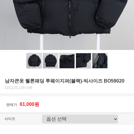
남자큰옷 웰론패딩 투웨이지퍼(블랙)-빅사이즈 BO59020
115,125,135-140
61,000원
판매가 :
사이즈