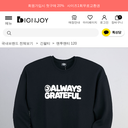
회원가입시 첫구매 20%
사이즈1회무료교환권
0
매장안내
마이페이지
로그인
장바구니
메뉴
국내브랜드 전체보기
긴팔티
맨투맨티 120