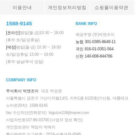
이용안내
개인정보처리방침
쇼핑몰이용약관
1588-9145
BANK INFO
[온라인]
평일(월-금)
10:30
~
18:00
예금주명 (주)빅앤조이
(휴무:토/일/공휴일)
농협 301-0385-8649-11
[매장]
평일(월-금)
10:30
~
19:00
국민 816-01-0351-564
토/일/공휴일
13:00
~
19:00
신한 140-008-844786
(휴무:설날/추석 당일)
COMPANY INFO
주식회사 빅앤조이
대표 박성권
서울특별시 금천구 가산디지털1로5, 지하1층 b120호(가산동, 대륭테크
노타운20차) 1588-9145
fax 수신차단(전화문의) bigsize119@naver.com
사업자번호107-86-03700
[사업자 정보 확인]
개인정보관리 책임자 박예지
통신판매업 신고번호 : 2019-서울금천-0045