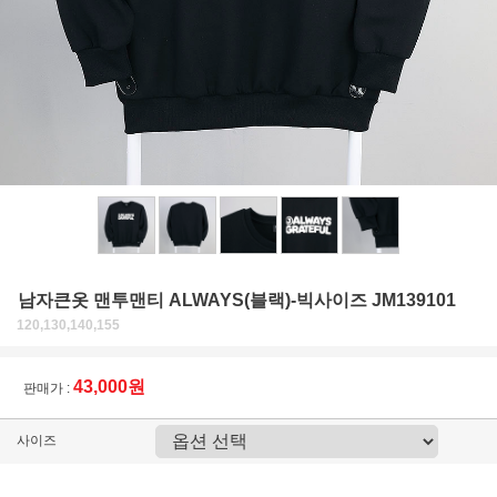
남자큰옷 맨투맨티 ALWAYS(블랙)-빅사이즈 JM139101
120,130,140,155
43,000원
판매가 :
사이즈