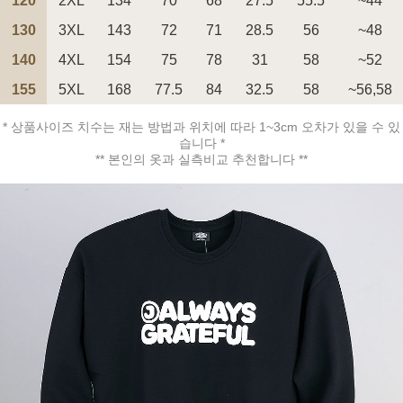
120
2XL
134
70
68
27.5
55.5
~44
130
3XL
143
72
71
28.5
56
~48
140
4XL
154
75
78
31
58
~52
155
5XL
168
77.5
84
32.5
58
~56,58
페이코 ID로 페
PAYCO 바로구매
* 상품사이즈 치수는 재는 방법과 위치에 따라 1~3cm 오차가 있을 수 있
습니다 *
** 본인의 옷과 실측비교 추천합니다 **