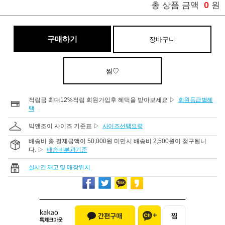
0
총 상품 금액
원
구매하기
장바구니
찜♡
적립금 최대12%적립 회원가입후 혜택을 받아보세요 ▷
회원등급별혜
택
빅앤조이 사이즈 기준표 ▷
사이즈선택요령
배송비 총 결제금액이 50,000원 미만시 배송비 2,500원이 청구됩니
다. ▷
배송비부과기준
실시간 재고 및 매장위치