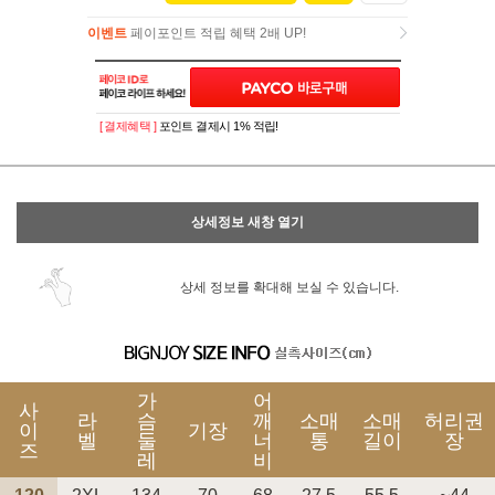
이벤트
페이포인트 적립 혜택 2배 UP!
이벤트
페이포인트 적립 혜택 2배 UP!
[ 결제혜택 ]
포인트 결제시 1% 적립!
상세정보 새창 열기
상세 정보를 확대해 보실 수 있습니다.
가
어
사
라
슴
깨
소매
소매
허리권
이
기장
벨
둘
너
통
길이
장
즈
레
비