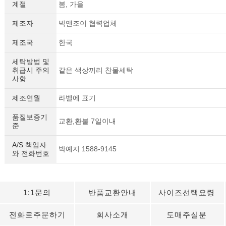
계절
봄, 가을
제조자
빅앤조이 협력업체
제조국
한국
세탁방법 및
취급시 주의
같은 색상끼리 찬물세탁
사항
제조연월
라벨에 표기
품질보증기
교환,환불 7일이내
준
A/S 책임자
박예지 1588-9145
와 전화번호
1:1문의
반품교환안내
사이즈선택요령
전화로주문하기
회사소개
도매주실분