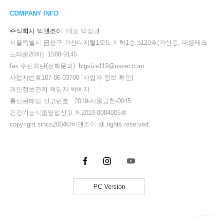
COMPANY INFO
주식회사 빅앤조이
대표 박성권
서울특별시 금천구 가산디지털1로5, 지하1층 b120호(가산동, 대륭테크
노타운20차) 1588-9145
fax 수신차단(전화문의) bigsize119@naver.com
사업자번호107-86-03700
[사업자 정보 확인]
개인정보관리 책임자 박예지
통신판매업 신고번호 : 2019-서울금천-0045
건강기능식품영업신고 제2019-0084005호
copyright since2004©빅앤조이 all rights reserved.
PC Version