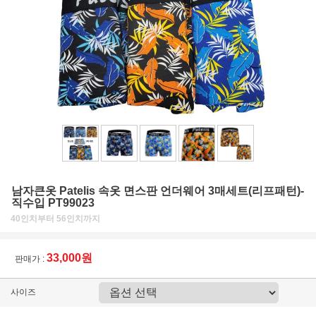
남자큰옷 Patelis 속옷 면스판 언더웨어 3매세트(리프패턴)-
직수입 PT99023
40인치부터 56인치까지
33,000원
판매가 :
사이즈