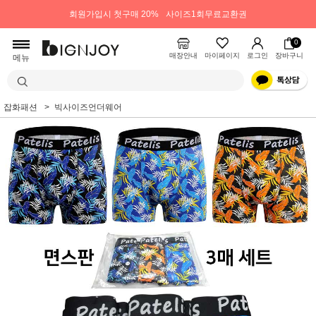
회원가입시 첫구매 20%
사이즈1회무료교환권
0
매장안내
마이페이지
로그인
장바구니
메뉴
잡화패션
빅사이즈언더웨어