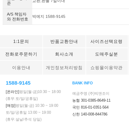
교환,환불 7일이내
준
A/S 책임자
박예지 1588-9145
와 전화번호
1:1문의
반품교환안내
사이즈선택요령
전화로주문하기
회사소개
도매주실분
이용안내
개인정보처리방침
쇼핑몰이용약관
1588-9145
BANK INFO
[온라인]
평일(월-금)
10:30
~
18:00
예금주명 (주)빅앤조이
(휴무:토/일/공휴일)
농협 301-0385-8649-11
[매장]
평일(월-금)
10:30
~
19:00
국민 816-01-0351-564
토/일/공휴일
13:00
~
19:00
신한 140-008-844786
(휴무:설날/추석 당일)