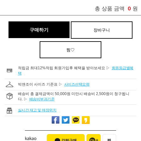
0
총 상품 금액
원
구매하기
장바구니
찜♡
적립금 최대12%적립 회원가입후 혜택을 받아보세요 ▷
회원등급별혜
택
빅앤조이 사이즈 기준표 ▷
사이즈선택요령
배송비 총 결제금액이 50,000원 미만시 배송비 2,500원이 청구됩니
다. ▷
배송비부과기준
실시간 재고 및 매장위치