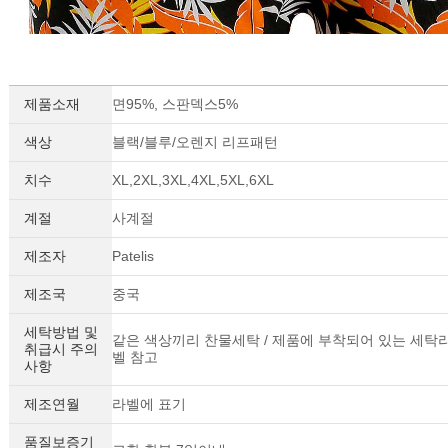
제품소재
면95%, 스판덱스5%
색상
블랙/블루/오렌지 리프패턴
치수
XL,2XL,3XL,4XL,5XL,6XL
계절
사계절
제조자
Patelis
제조국
중국
세탁방법 및
같은 색상끼리 찬물세탁 / 제품에 부착되어 있는 세탁
취급시 주의
벨 참고
사항
제조연월
라벨에 표기
품질보증기