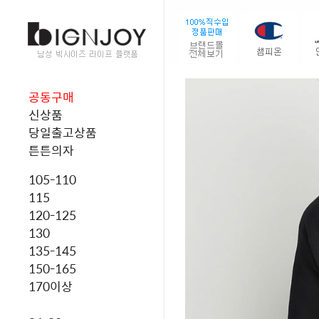
공동구매
신상품
당일출고상품
튼튼의자
105-110
115
120-125
130
135-145
150-165
170이상