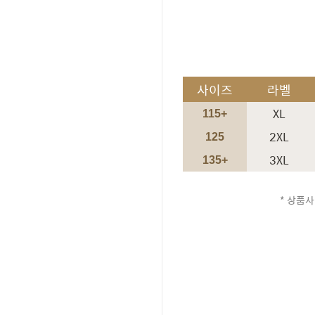
사이즈
라벨
XL
115+
2XL
125
3XL
135+
* 상품사