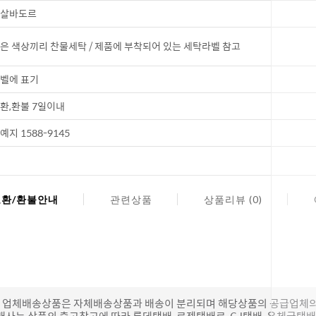
살바도르
코 라이프 
은 색상끼리 찬물세탁 / 제품에 부착되어 있는 세탁라벨 참고
벨에 표기
환,환불 7일이내
예지 1588-9145
교환/환불안내
관련상품
상품리뷰 (0)
(단, 업체배송상품은 자체배송상품과 배송이 분리되며 해당상품의 공급업체
배사는 상품의 출고창고에 따라 롯데택배, 로젠택배로, CJ택배, 우체국택