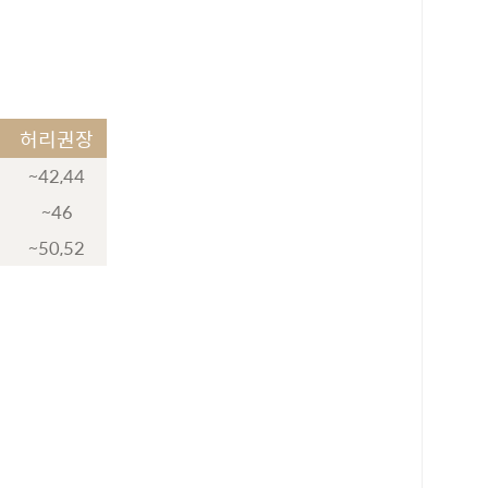
허리권장
~42,44
~46
~50,52
로 페이
PAYCO 바로구매