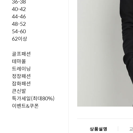
36-38
40-42
44-46
48-52
54-60
62이상
골프패션
테마몰
트레이닝
정장패션
잡화패션
큰신발
특가세일(최대80%)
이벤트&쿠폰
상품설명