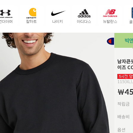
남자큰옷
이즈 C
115(XL)
￦45
적립금
배송비
옵션