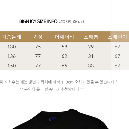
가슴둘레
기장
어깨너비
소매통
소매길이
130
75
59
29
67
136
77
62
31
67
150
77
65
33
67
이즈 치수는 재는 방법과 위치에 따라 1~3cm 오차가 있을 수 있습니다 *
** 본인의 옷과 실측비교 추천합니다 **
페이코 ID