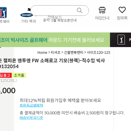
매장안내
찜목록
공지:
5월 매장오픈안내
>
>
>
Home
티셔츠
긴팔맨투맨티
사이즈120-125
 챔피온 맨투맨 FW 소매로고 기모(블랙)-직수입 빅사
O132054
,125(2XL)
,000
최대12%적립 회원가입후 혜택을 받아보세요
회원등급별혜택
총 결제금액이 50,000원 미만시 배송비 2,500원이 청구됩니다.
배송비부과기준