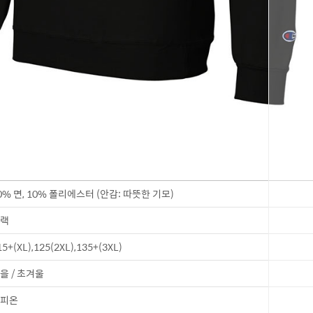
0% 면, 10% 폴리에스터 (안감: 따뜻한 기모)
랙
15+(XL),125(2XL),135+(3XL)
을 / 초겨울
피온