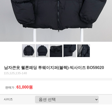
남자큰옷 웰론패딩 투웨이지퍼(블랙)-빅사이즈 BO59020
115,125,135-140
61,000원
판매가 :
사이즈