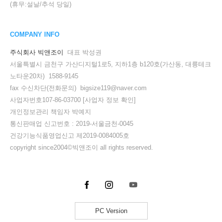
(휴무:설날/추석 당일)
COMPANY INFO
주식회사 빅앤조이
대표 박성권
서울특별시 금천구 가산디지털1로5, 지하1층 b120호(가산동, 대륭테크
노타운20차) 1588-9145
fax 수신차단(전화문의) bigsize119@naver.com
사업자번호107-86-03700
[사업자 정보 확인]
개인정보관리 책임자 박예지
통신판매업 신고번호 : 2019-서울금천-0045
건강기능식품영업신고 제2019-0084005호
copyright since2004©빅앤조이 all rights reserved.
PC Version