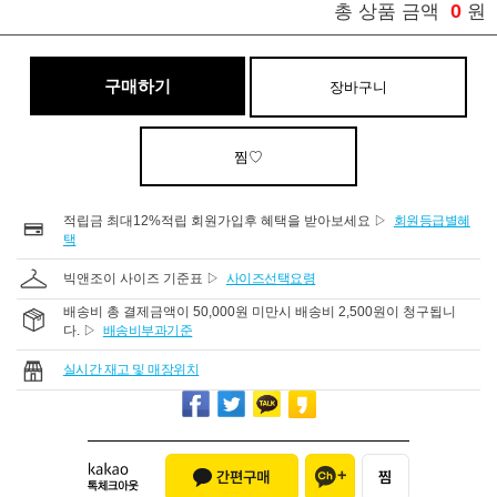
0
총 상품 금액
원
구매하기
장바구니
찜♡
적립금 최대12%적립 회원가입후 혜택을 받아보세요 ▷
회원등급별혜
택
빅앤조이 사이즈 기준표 ▷
사이즈선택요령
배송비 총 결제금액이 50,000원 미만시 배송비 2,500원이 청구됩니
다. ▷
배송비부과기준
실시간 재고 및 매장위치