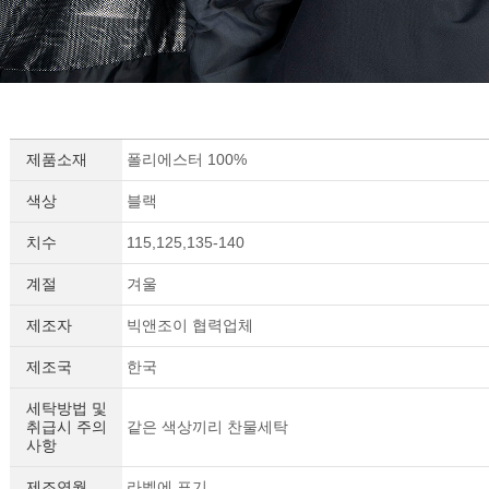
제품소재
폴리에스터 100%
색상
블랙
치수
115,125,135-140
계절
겨울
제조자
빅앤조이 협력업체
제조국
한국
세탁방법 및
취급시 주의
같은 색상끼리 찬물세탁
사항
제조연월
라벨에 표기