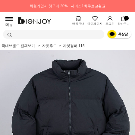
회원가입시 첫구매 20%
사이즈1회무료교환권
0
매장안내
마이페이지
로그인
장바구니
메뉴
국내브랜드 전체보기
자켓후드
자켓점퍼 115