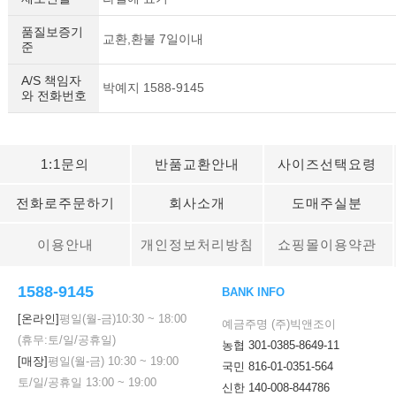
품질보증기
교환,환불 7일이내
준
A/S 책임자
박예지 1588-9145
와 전화번호
1:1문의
반품교환안내
사이즈선택요령
전화로주문하기
회사소개
도매주실분
이용안내
개인정보처리방침
쇼핑몰이용약관
1588-9145
BANK INFO
[온라인]
평일(월-금)
10:30
~
18:00
예금주명 (주)빅앤조이
(휴무:토/일/공휴일)
농협 301-0385-8649-11
[매장]
평일(월-금)
10:30
~
19:00
국민 816-01-0351-564
토/일/공휴일
13:00
~
19:00
신한 140-008-844786