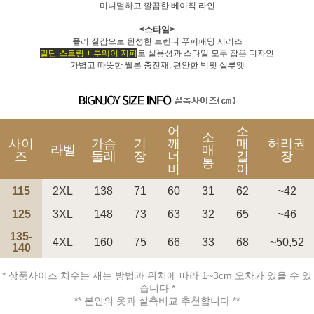
미니멀하고 깔끔한 베이직 라인
<스타일>
폴리 질감으로 완성한 트렌디 푸퍼패딩 시리즈
밀단 스트링 + 투웨이 지퍼
로 실용성과 스타일 모두 잡은 디자인
가볍고 따뜻한 웰론 충전재, 편안한 빅핏 실루엣
페이코 ID로 페
PAYCO 바로구매
어
소
소
사이
가슴
기
깨
매
허리권
라벨
매
즈
둘레
장
너
길
장
통
비
이
115
2XL
138
71
60
31
62
~42
125
3XL
148
73
63
32
65
~46
135-
4XL
160
75
66
33
68
~50,52
140
* 상품사이즈 치수는 재는 방법과 위치에 따라 1~3cm 오차가 있을 수 있
습니다 *
** 본인의 옷과 실측비교 추천합니다 **