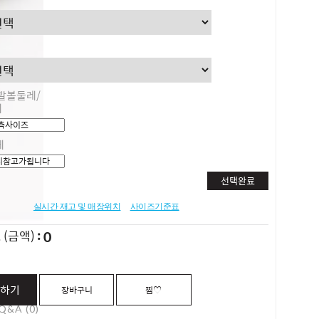
발볼둘레/
레
게
선택완료
실시간 재고 및 매장위치
사이즈기준표
0
L
(금액)
하기
장바구니
찜♡
Q&A (0)