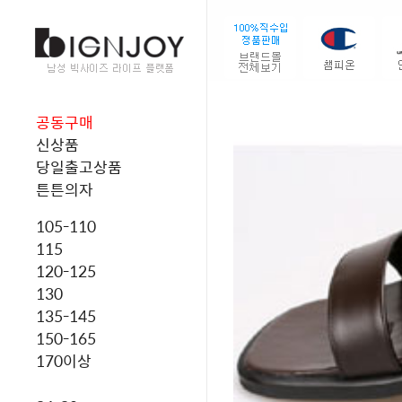
공동구매
신상품
당일출고상품
튼튼의자
105-110
115
120-125
130
135-145
150-165
170이상