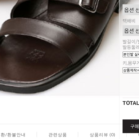
택배비
발길이/
발등둘
키,몸무
TOTA
구매
교환/환불안내
관련상품
상품리뷰 (0)