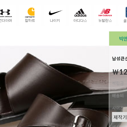
남성큰신
￦12
적립금
배송비
사이즈
색상