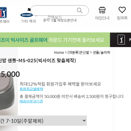
매장안내
찜목록
공지:
5월 매장오픈안내
>
>
Home
[대분류]큰신발
샌들/슬리퍼
발 샌들-MS-025(빅사이즈 맞춤제작)
5,000
최대12%적립 회원가입후 혜택을 받아보세요
회원등급별혜택
총 결제금액이 50,000원 미만시 배송비 2,500원이 청구됩니다.
배송비부과기준