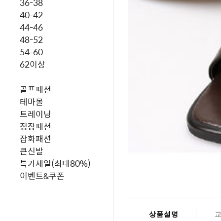
36-38
40-42
44-46
48-52
54-60
62이상
골프패션
테마몰
트레이닝
정장패션
잡화패션
큰신발
특가세일(최대80%)
이벤트&쿠폰
상품설명