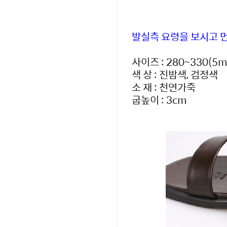
발실측 요령을 보시고 
사이즈 : 280~330(
색 상 : 진밤색, 검정색
소 재 : 천연가죽
굽높이 : 3cm