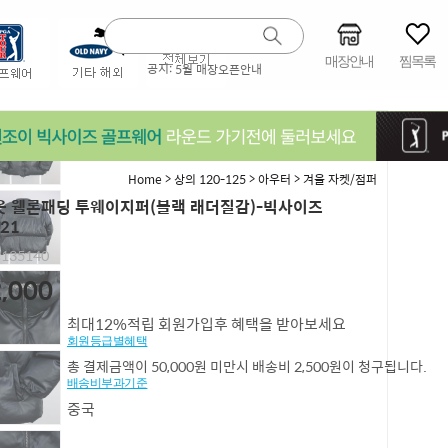
매장안내
찜목록
공지:
5월 매장오픈안내
>
>
>
Home
상의 120-125
아우터
겨울 자켓/점퍼
 웰론패딩 투웨이지퍼(블랙 래더질감)-빅사이즈
21
,135140
,000
최대12%적립 회원가입후 혜택을 받아보세요
회원등급별혜택
총 결제금액이 50,000원 미만시 배송비 2,500원이 청구됩니다.
배송비부과기준
중국