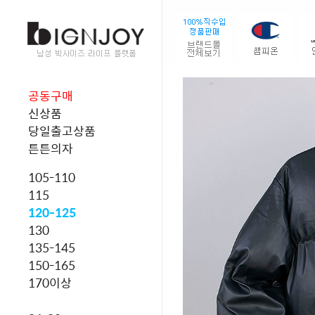
공동구매
신상품
당일출고상품
튼튼의자
105-110
115
120-125
130
135-145
150-165
170이상