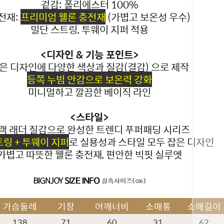
겉감: 폴리에스터 100%
전재:
프리미엄 웰론 충전재
(가볍고 보온성 우수)
밀단 스트링, 투웨이 지퍼 적용
<디자인 & 기능 포인트>
은 디자인에 다양한 색상과 질감(결감) 으로 제작
등쪽 누빔 안감으로 보온력 강화
미니멀하고 깔끔한 베이직 라인
<스타일>
랙 래더 질감으로 완성한 트렌디 푸퍼패딩 시리즈
링 + 투웨이 지퍼
로 실용성과 스타일 모두 잡은 디자인
가볍고 따뜻한 웰론 충전재, 편안한 빅핏 실루엣
페이코 ID
가슴둘레
기장
어깨너비
소매통
소매길이
138
71
60
31
62