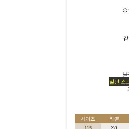
충
같
블
밀단 스트
사이즈
라벨
2XL
115