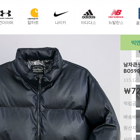
남자큰옷
BO590
115,125
￦72
적립금
배송비
원산지
사이즈