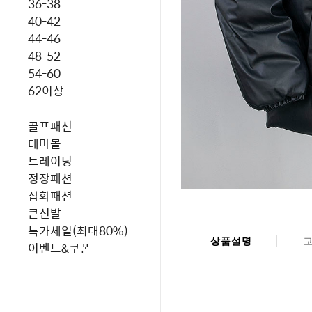
36-38
40-42
44-46
48-52
54-60
62이상
골프패션
테마몰
트레이닝
정장패션
잡화패션
큰신발
특가세일(최대80%)
상품설명
이벤트&쿠폰