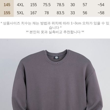
145
4XL
155
75.5
78.5
30
57
~54
155
5XL
167
78
83.5
33
56
~58
페이코 ID로 페
PAYCO 바로구매
* 상품사이즈 치수는 재는 방법과 위치에 따라 1~3cm 오차가 있을 수 있
습니다 *
** 본인의 옷과 실측비교 추천합니다 **