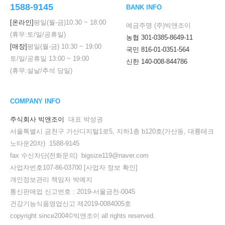
1588-9145
BANK INFO
[온라인]
평일(월-금)
10:30
~
18:00
예금주명 (주)빅앤조이
(휴무:토/일/공휴일)
농협 301-0385-8649-11
[매장]
평일(월-금)
10:30
~
19:00
국민 816-01-0351-564
토/일/공휴일
13:00
~
19:00
신한 140-008-844786
(휴무:설날/추석 당일)
COMPANY INFO
주식회사 빅앤조이
대표 박성권
서울특별시 금천구 가산디지털1로5, 지하1층 b120호(가산동, 대륭테크
노타운20차) 1588-9145
fax 수신차단(전화문의) bigsize119@naver.com
사업자번호107-86-03700
[사업자 정보 확인]
개인정보관리 책임자 박예지
통신판매업 신고번호 : 2019-서울금천-0045
건강기능식품영업신고 제2019-0084005호
copyright since2004©빅앤조이 all rights reserved.