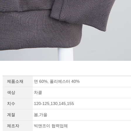
세요!
제품소재
면 60%, 폴리에스터 40%
색상
차콜
치수
120-125,130,145,155
계절
봄,가을
제조자
빅앤조이 협력업체