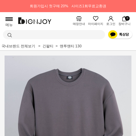
회원가입시 첫구매 20%
사이즈1회무료교환권
0
매장안내
마이페이지
로그인
장바구니
메뉴
국내브랜드 전체보기
긴팔티
맨투맨티 130