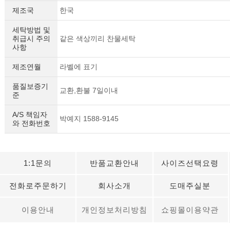
제조국
한국
세탁방법 및
취급시 주의
같은 색상끼리 찬물세탁
사항
제조연월
라벨에 표기
품질보증기
교환,환불 7일이내
준
A/S 책임자
박예지 1588-9145
와 전화번호
1:1문의
반품교환안내
사이즈선택요령
전화로주문하기
회사소개
도매주실분
이용안내
개인정보처리방침
쇼핑몰이용약관