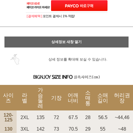
[ 결제혜택 ]
포인트 결제시 1% 적립!
상세정보 새창 열기
상세 정보를 확대해 보실 수 있습니다.
가
소
사이
라
슴
어깨
소매
허리권
기장
매
즈
벨
둘
너비
길이
장
통
레
120-
2XL
135
72
67.5
28
56.5
~44,46
125
130
3XL
142
73
70.5
29
55
~48