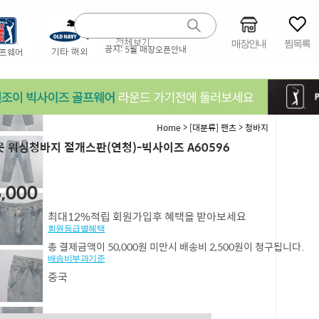
매장안내
찜목록
공지:
5월 매장오픈안내
>
>
Home
[대분류] 팬츠
청바지
 워싱청바지 절개스판(연청)-빅사이즈 A60596
4,46
,000
최대12%적립 회원가입후 혜택을 받아보세요
회원등급별혜택
총 결제금액이 50,000원 미만시 배송비 2,500원이 청구됩니다.
배송비부과기준
중국