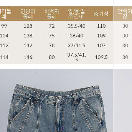
허리둘
엉덩이
허벅지
앞/뒷밑
안쪽
총기장
레
둘레
둘레
위길이
장
99
128
72
35.5/40
110
30
104
138
75
36/40
109
30
112
142
78
37/41.5
107
30
37.5/41.
114
146
80
109.5
30
5
페이코 ID