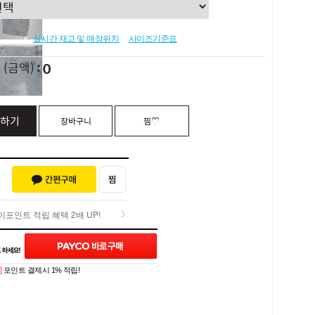
실시간 재고 및 매장위치
사이즈기준표
0
L
(금액)
하기
장바구니
찜♡
포인트 적립 혜택 2배 UP!
포인트 적립 혜택 2배 UP!
Q&A (0)
]
포인트 결제시 1% 적립!