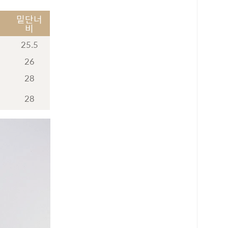
기
밑단너
비
25.5
26
28
28
로 페이
PAYCO 바로구매