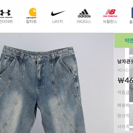
남자큰옷
40,42,4
￦46
적립금
배송비
원산지
사이즈