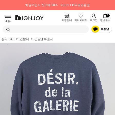
회원가입시 첫구매 20%
사이즈1회무료교환권
0
매장안내
마이페이지
로그인
장바구니
메뉴
상의 130
긴팔티
긴팔맨투맨티