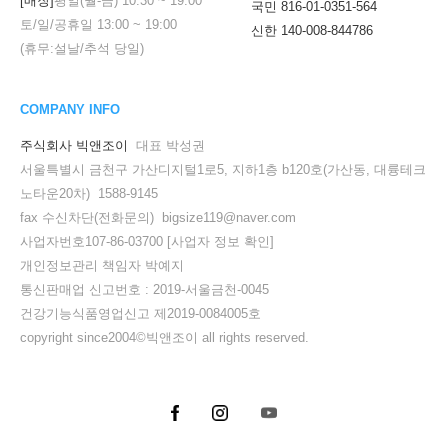
[매장]
평일(월-금)
10:30
~
19:00
국민 816-01-0351-564
토/일/공휴일
13:00
~
19:00
신한 140-008-844786
(휴무:설날/추석 당일)
COMPANY INFO
주식회사 빅앤조이
대표 박성권
서울특별시 금천구 가산디지털1로5, 지하1층 b120호(가산동, 대륭테크
노타운20차) 1588-9145
fax 수신차단(전화문의) bigsize119@naver.com
사업자번호107-86-03700
[사업자 정보 확인]
개인정보관리 책임자 박예지
통신판매업 신고번호 : 2019-서울금천-0045
건강기능식품영업신고 제2019-0084005호
copyright since2004©빅앤조이 all rights reserved.