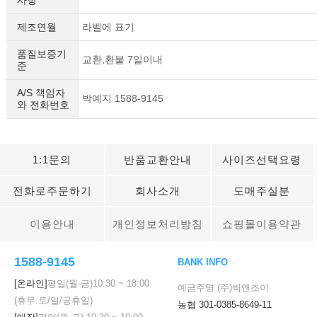
사항
제조연월
라벨에 표기
품질보증기
교환,환불 7일이내
준
A/S 책임자
박예지 1588-9145
와 전화번호
1:1문의
반품교환안내
사이즈선택요령
전화로주문하기
회사소개
도매주실분
이용안내
개인정보처리방침
쇼핑몰이용약관
1588-9145
BANK INFO
[온라인]
평일(월-금)
10:30
~
18:00
예금주명 (주)빅앤조이
(휴무:토/일/공휴일)
농협 301-0385-8649-11