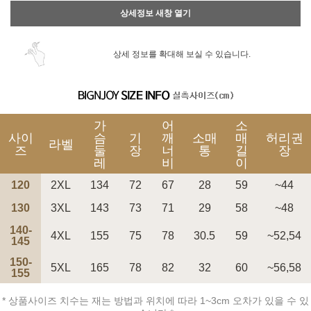
상세정보 새창 열기
상세 정보를 확대해 보실 수 있습니다.
가
어
소
사이
슴
기
깨
소매
매
허리권
라벨
즈
둘
장
너
통
길
장
레
비
이
120
2XL
134
72
67
28
59
~44
130
3XL
143
73
71
29
58
~48
140-
4XL
155
75
78
30.5
59
~52,54
145
150-
5XL
165
78
82
32
60
~56,58
155
* 상품사이즈 치수는 재는 방법과 위치에 따라 1~3cm 오차가 있을 수 있