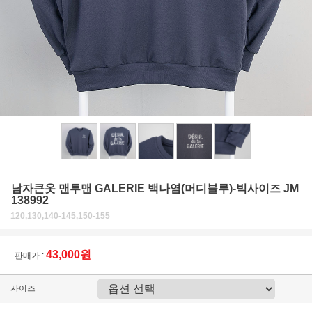
남자큰옷 맨투맨 GALERIE 백나염(머디블루)-빅사이즈 JM
138992
120,130,140-145,150-155
43,000원
판매가 :
사이즈