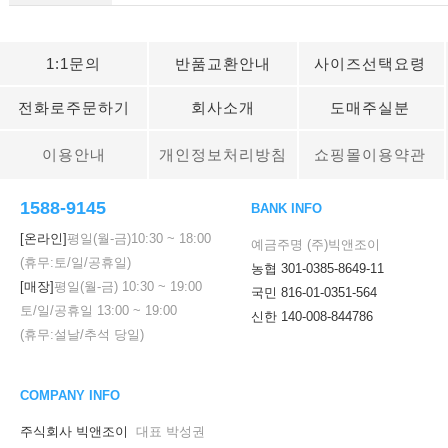
1:1문의
반품교환안내
사이즈선택요령
전화로주문하기
회사소개
도매주실분
이용안내
개인정보처리방침
쇼핑몰이용약관
1588-9145
BANK INFO
[온라인]
평일(월-금)
10:30
~
18:00
예금주명 (주)빅앤조이
(휴무:토/일/공휴일)
농협 301-0385-8649-11
[매장]
평일(월-금)
10:30
~
19:00
국민 816-01-0351-564
토/일/공휴일
13:00
~
19:00
신한 140-008-844786
(휴무:설날/추석 당일)
COMPANY INFO
주식회사 빅앤조이
대표 박성권