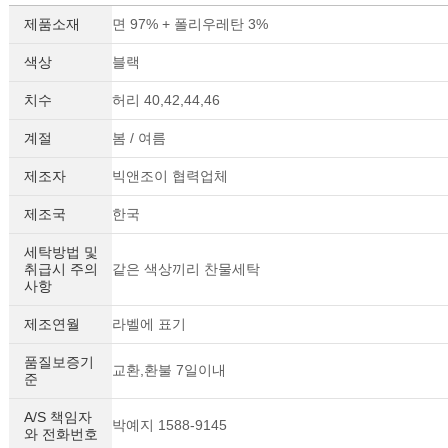
제품소재
면 97% + 폴리우레탄 3%
색상
블랙
치수
허리 40,42,44,46
계절
봄 / 여름
제조자
빅앤조이 협력업체
제조국
한국
세탁방법 및
취급시 주의
같은 색상끼리 찬물세탁
사항
제조연월
라벨에 표기
품질보증기
교환,환불 7일이내
준
A/S 책임자
박예지 1588-9145
와 전화번호