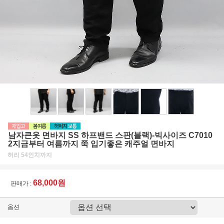
남자큰옷 면바지 SS 하프밴드 스판(블랙)-빅사이즈 C7010
2지금부터 여름까지 쭉 입기좋은 캐주얼 면바지
허리 54인치까지
68,000원
판매가 :
옵션