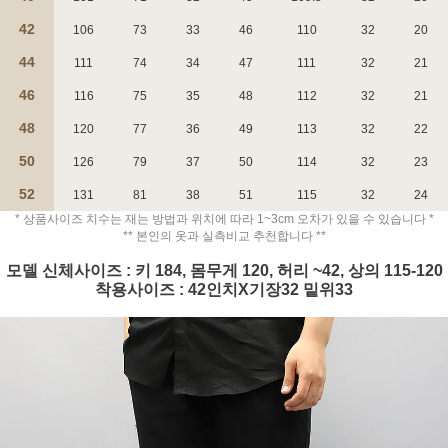
42
106
73
33
46
110
32
20
44
111
74
34
47
111
32
21
46
116
75
35
48
112
32
21
48
120
77
36
49
113
32
22
페이코 ID로 페
PAYCO 바로구매
50
126
79
37
50
114
32
23
52
131
81
38
51
115
32
24
* 상품사이즈 치수는 재는 방법과 위치에 따라 1~3cm 오차가 있을 수 있습니다 *
** 본인의 옷과 실측비교 추천합니다 **
모델 신체사이즈 : 키 184, 몸무게 120, 허리 ~42, 상의 115-120
착용사이즈 : 42인치X기장32 밑위33