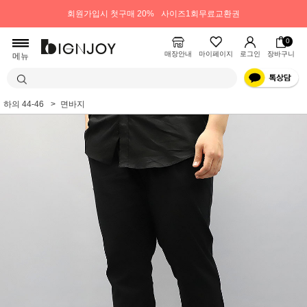
회원가입시 첫구매 20%
사이즈1회무료교환권
0
매장안내
마이페이지
로그인
장바구니
메뉴
하의 44-46
면바지