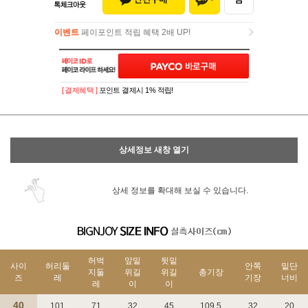
이벤트
페이포인트 적립 혜택 2배 UP!
이벤트
페이포인트 적립 혜택 2배 UP!
[ 결제혜택 ]
포인트 결제시 1% 적립!
상세정보 새창 열기
상세 정보를 확대해 보실 수 있습니다.
허벅
앞밑
뒷밑
사이
허리둘
안쪽
밑단
지둘
위길
위길
총기장
즈
레
기장
너비
레
이
이
40
101
71
32
45
109.5
32
20