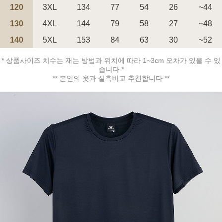
120
3XL
134
77
54
26
~44
130
4XL
144
79
58
27
~48
140
5XL
153
84
63
30
~52
* 상품사이즈 치수는 재는 방법과 위치에 따라 1~3cm 오차가 있을 수 있
페이코 ID로 페
습니다 *
PAYCO 바로구매
** 본인의 옷과 실측비교 추천합니다 **