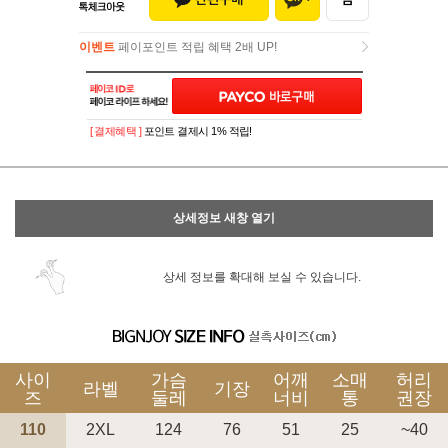
이벤트
페이포인트 적립 혜택 2배 UP!
이벤트
페이포인트 적립 혜택 2배 UP!
[ 결제혜택 ]
포인트 결제시 1% 적립!
상세정보 새창 열기
상세 정보를 확대해 보실 수 있습니다.
사이
가슴
어깨
소매
허리
라벨
기장
즈
둘레
너비
통
권장
110
2XL
124
76
51
25
~40