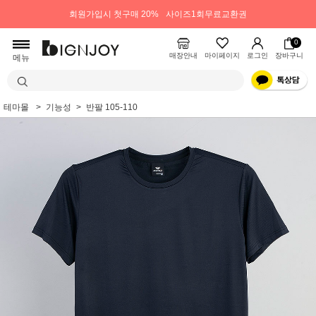
회원가입시 첫구매 20%
사이즈1회무료교환권
0
매장안내
마이페이지
로그인
장바구니
메뉴
테마몰
기능성
반팔 105-110