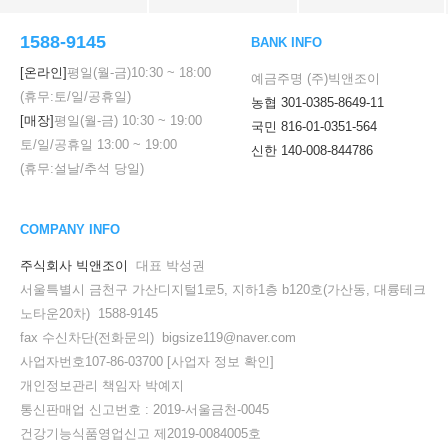
1588-9145
BANK INFO
[온라인]
평일(월-금)
10:30
~
18:00
예금주명 (주)빅앤조이
(휴무:토/일/공휴일)
농협 301-0385-8649-11
[매장]
평일(월-금)
10:30
~
19:00
국민 816-01-0351-564
토/일/공휴일
13:00
~
19:00
신한 140-008-844786
(휴무:설날/추석 당일)
COMPANY INFO
주식회사 빅앤조이
대표 박성권
서울특별시 금천구 가산디지털1로5, 지하1층 b120호(가산동, 대륭테크
노타운20차) 1588-9145
fax 수신차단(전화문의) bigsize119@naver.com
사업자번호107-86-03700
[사업자 정보 확인]
개인정보관리 책임자 박예지
통신판매업 신고번호 : 2019-서울금천-0045
건강기능식품영업신고 제2019-0084005호