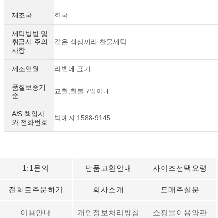
제조국
한국
세탁방법 및
취급시 주의
같은 색상끼리 찬물세탁
사항
제조연월
라벨에 표기
품질보증기
교환,환불 7일이내
준
A/S 책임자
박예지 1588-9145
와 전화번호
세요!
1:1문의
반품교환안내
사이즈선택요령
전화로주문하기
회사소개
도매주실분
이용안내
개인정보처리방침
쇼핑몰이용약관