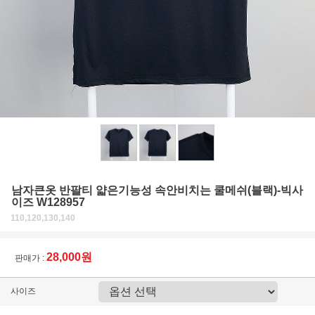
남자큰옷 반팔티 얇은기능성 속안비치는 쿨메쉬(블랙)-빅사
이즈 W128957
110,120,130,140
28,000원
판매가 :
사이즈