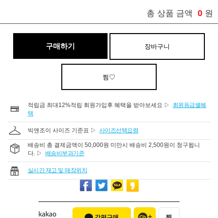
0
총 상품 금액
원
구매하기
장바구니
찜♡
적립금 최대12%적립 회원가입후 혜택을 받아보세요 ▷
회원등급별혜
택
빅앤조이 사이즈 기준표 ▷
사이즈선택요령
배송비 총 결제금액이 50,000원 미만시 배송비 2,500원이 청구됩니
다. ▷
배송비부과기준
실시간 재고 및 매장위치