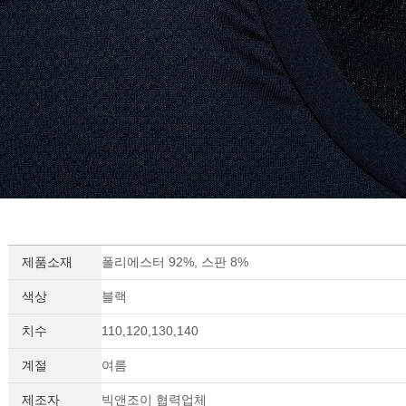
제품소재
폴리에스터 92%, 스판 8%
색상
블랙
치수
110,120,130,140
계절
여름
제조자
빅앤조이 협력업체