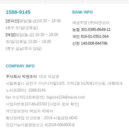
1588-9145
BANK INFO
[온라인]
평일(월-금)
10:30
~
18:00
예금주명 (주)빅앤조이
(휴무:토/일/공휴일)
농협 301-0385-8649-11
[매장]
평일(월-금)
10:30
~
19:00
국민 816-01-0351-564
토/일/공휴일
13:00
~
19:00
신한 140-008-844786
(휴무:설날/추석 당일)
COMPANY INFO
주식회사 빅앤조이
대표 박성권
서울특별시 금천구 가산디지털1로5, 지하1층 b120호(가산동, 대륭테크
노타운20차) 1588-9145
fax 수신차단(전화문의) bigsize119@naver.com
사업자번호107-86-03700
[사업자 정보 확인]
개인정보관리 책임자 박예지
통신판매업 신고번호 : 2019-서울금천-0045
건강기능식품영업신고 제2019-0084005호