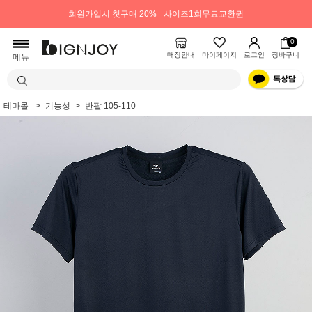
회원가입시 첫구매 20%
사이즈1회무료교환권
0
매장안내
마이페이지
로그인
장바구니
메뉴
테마몰
기능성
반팔 105-110