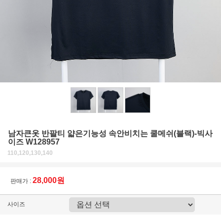
남자큰옷 반팔티 얇은기능성 속안비치는 쿨메쉬(블랙)-빅사
이즈 W128957
110,120,130,140
28,000원
판매가 :
사이즈