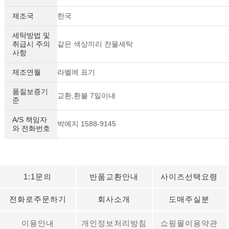
제조국
한국
세탁방법 및
취급시 주의
같은 색상끼리 찬물세탁
사항
제조연월
라벨에 표기
품질보증기
교환,환불 7일이내
준
A/S 책임자
박예지 1588-9145
와 전화번호
세요!
1:1문의
반품교환안내
사이즈선택요령
전화로주문하기
회사소개
도매주실분
이용안내
개인정보처리방침
쇼핑몰이용약관