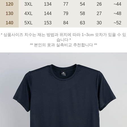
120
3XL
134
77
54
26
~44
130
4XL
144
79
58
27
~48
140
5XL
153
84
63
30
~52
* 상품사이즈 치수는 재는 방법과 위치에 따라 1~3cm 오차가 있을 수 있
페이코 ID로 페
습니다 *
PAYCO 바로구매
** 본인의 옷과 실측비교 추천합니다 **