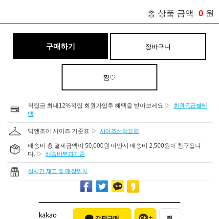
0
총 상품 금액
원
구매하기
장바구니
찜♡
적립금 최대12%적립 회원가입후 혜택을 받아보세요 ▷
회원등급별혜
택
빅앤조이 사이즈 기준표 ▷
사이즈선택요령
배송비 총 결제금액이 50,000원 미만시 배송비 2,500원이 청구됩니
다. ▷
배송비부과기준
실시간 재고 및 매장위치