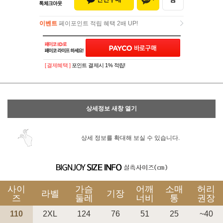
이벤트
페이포인트 적립 혜택 2배 UP!
이벤트
페이포인트 적립 혜택 2배 UP!
[ 결제혜택 ]
포인트 결제시 1% 적립!
상세정보 새창 열기
상세 정보를 확대해 보실 수 있습니다.
사이
가슴
어깨
소매
허리
라벨
기장
즈
둘레
너비
통
권장
110
2XL
124
76
51
25
~40