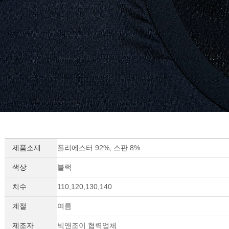
제품소재
폴리에스터 92%, 스판 8%
색상
블랙
치수
110,120,130,140
계절
여름
제조자
빅앤조이 협력업체