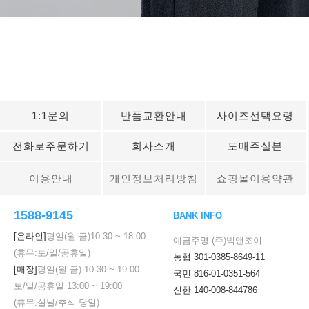
1:1문의
반품교환안내
사이즈선택요령
전화로주문하기
회사소개
도매주실분
이용안내
개인정보처리방침
쇼핑몰이용약관
1588-9145
BANK INFO
[온라인]
평일(월-금)
10:30
~
18:00
예금주명 (주)빅앤조이
(휴무:토/일/공휴일)
농협 301-0385-8649-11
[매장]
평일(월-금)
10:30
~
19:00
국민 816-01-0351-564
토/일/공휴일
13:00
~
19:00
신한 140-008-844786
(휴무:설날/추석 당일)