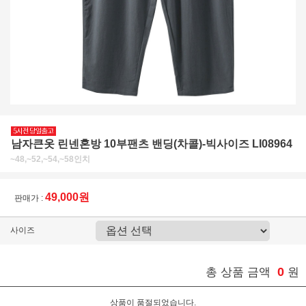
남자큰옷 린넨혼방 10부팬츠 밴딩(차콜)-빅사이즈 LI08964
~48,~52,~54,~58인치
49,000원
판매가 :
사이즈
0
총 상품 금액
원
상품이 품절되었습니다.