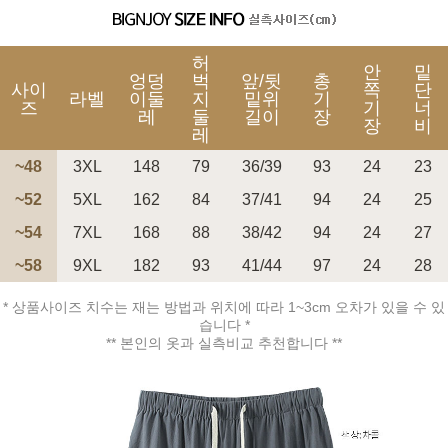
허
안
밑
엉덩
벅
앞/뒷
총
사이
쪽
단
라벨
이둘
지
밑위
기
즈
기
너
레
둘
길이
장
장
비
레
~48
3XL
148
79
36/39
93
24
23
~52
5XL
162
84
37/41
94
24
25
~54
7XL
168
88
38/42
94
24
27
~58
9XL
182
93
41/44
97
24
28
* 상품사이즈 치수는 재는 방법과 위치에 따라 1~3cm 오차가 있을 수 있
습니다 *
** 본인의 옷과 실측비교 추천합니다 **