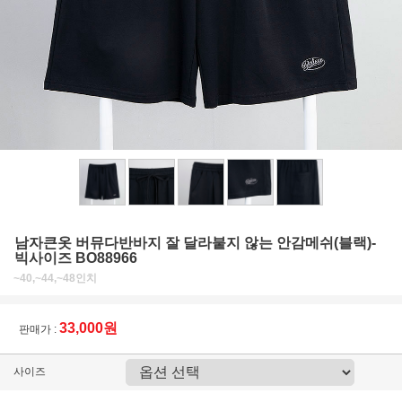
남자큰옷 버뮤다반바지 잘 달라붙지 않는 안감메쉬(블랙)-
빅사이즈 BO88966
~40,~44,~48인치
33,000원
판매가 :
사이즈