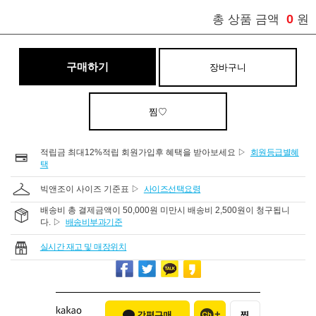
0
총 상품 금액
원
구매하기
장바구니
찜♡
적립금 최대12%적립 회원가입후 혜택을 받아보세요 ▷
회원등급별혜
택
빅앤조이 사이즈 기준표 ▷
사이즈선택요령
배송비 총 결제금액이 50,000원 미만시 배송비 2,500원이 청구됩니
다. ▷
배송비부과기준
실시간 재고 및 매장위치