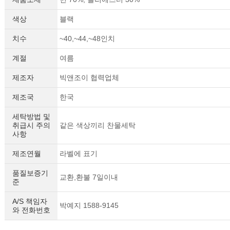
색상
블랙
치수
~40,~44,~48인치
계절
여름
제조자
빅앤조이 협력업체
제조국
한국
세탁방법 및
취급시 주의
같은 색상끼리 찬물세탁
사항
제조연월
라벨에 표기
품질보증기
교환,환불 7일이내
준
A/S 책임자
박예지 1588-9145
와 전화번호