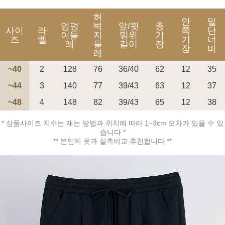
허
안
밑
엉덩
벅
앞/뒷
총
사이
라
쪽
단
이둘
지
밑위
기
즈
벨
기
너
레
둘
길이
장
장
비
레
페이코 ID로 페
~40
2
128
76
36/40
62
12
35
PAYCO 바로구매
~44
3
140
77
39/43
63
12
37
~48
4
148
82
39/43
65
12
38
* 상품사이즈 치수는 재는 방법과 위치에 따라 1~3cm 오차가 있을 수 있
습니다 *
** 본인의 옷과 실측비교 추천합니다 **