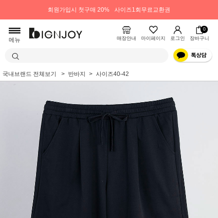
회원가입시 첫구매 20%
사이즈1회무료교환권
0
매장안내
마이페이지
로그인
장바구니
메뉴
국내브랜드 전체보기
반바지
사이즈40-42